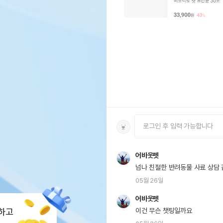
어바웃펫
넘나 친절한 반려동물 사료 상담
05월 26일
어바웃펫
하고
이건 무슨 챗팅일까요