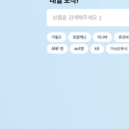
내일 도착!
가필드
로얄캐닌
이나바
츄르비
ANF 캔
anf캔
k9
가쓰오부시