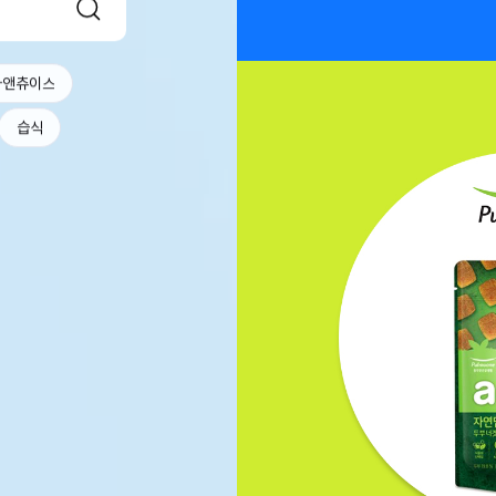
라앤츄이스
습식