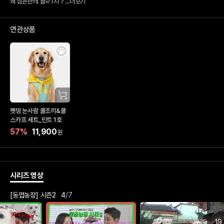
왜 삼촌한테 끌ㄹ1지 ?
...더보기
연관상품
펫띵 눈사람 쿨조끼&쿨
스카프 세트_민트 1호
57
%
11,900
원
시리즈 영상
[동엽농장] 시즌2
4
/
7
19