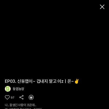
닫
기
EP03. 신동엽이~ 겁내지 말고 이zㅣ온~✌
동엽농장
97
나.. 잘생긴 사람이 조은데..