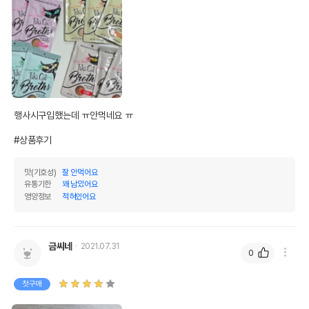
탄수화물
7.5%
기타성분
상세 정보
비타민E보충제,비타민A보충제,잔탄검,구리아미
행사시구입했는데 ㅠ안먹네요 ㅠ

노산킬레이트,건조계란,황산마그네슘,비타민D3
보충제,타우린,나트륨,염화콜린,산화아연,닭고
#상품후기
기,해바라기씨유,어유,인산삼칼슘,염화칼륨,리보
원료구성
플라빈보충제(비타민B2),아셀렌산나트륨,니아신
맛(기호성)
잘 안먹어요
(비타민B3),황산제일철,비오틴B12보충제,피리
유통기한
꽤 남았어요
독신염산염(비타민B6),요오드화칼륨,닭고기육
영양정보
적혀있어요
수,비오틴,엽산,이눌린,산화망간,판토텐산칼슘,
티아민(비타민B1),닭간
제품 타입
파우치
금씨네
2021.07.31
0
권장 연령
12개월 미만
첫구매
* 브랜드사에서 제공한 정보로 모든 책임은 브랜드사에 있습니다.
* 해당 정보는 브랜드사 사정에 의해 일부 변경될 수 있습니다.