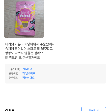
상품 필수 정보
품명 및 모델명
티키캣 벨벳무스 키튼 치킨&닭간 68g
법에 의한 인증,허가 등을
상세페이지 참조
받았음을 확인할수 있는
경우 그에 대한 사항
티키캣 키튼 아기냥이위해 주문했어요

제조국 또는 원산지
태국
죽처럼 되어있어 소화도 잘 될것같고

영양도 나쁘지 않을것 같아요

제조자,수입품의 경우
잘 먹으면 또 주문할거예요
Whitebridge Pet Brands / 카디날코리아
수입자를 함께 표기
AS책임자와 전화번호
맛(기호성)
괜찮아요
어바웃펫//1644-9601
또는 소비자상담 관련
유통기한
꽤 남았어요
전화번호
영양정보
적혀있어요
유통기한이 최소 2026.12.07이거나 그
이후인 상품이 출고됩니다.
유통기한
단, 상품명에 유통기한 명시된 경우, 해당
유통기한을 따릅니다.
Q&A
문의하기