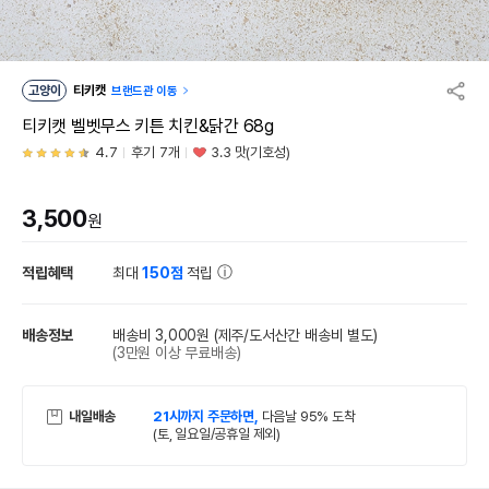
고양이
티키캣
브랜드관 이동
티키캣 벨벳무스 키튼 치킨&닭간 68g
4.7
후기 7개
3.3 맛(기호성)
3,500
원
적립혜택
최대
150점
적립
배송정보
배송비 3,000원
(제주/도서산간 배송비 별도)
(3만원 이상 무료배송)
내일배송
21시까지 주문하면,
다음날 95% 도착
(토, 일요일/공휴일 제외)