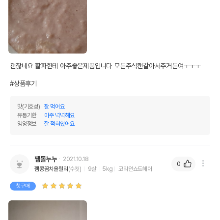
괜찮네요 핥파한테 아주좋은제품입니다 모든주식캔갈아서주거든여ㅜㅜㅜ

#상품후기
맛(기호성)
잘 먹어요
유통기한
아주 넉넉해요
영양정보
잘 적혀있어요
쨈돌누누
2021.10.18
0
쨈콩꼼치올릴리
(수컷)
9살
5kg
코리안쇼트헤어
첫구매