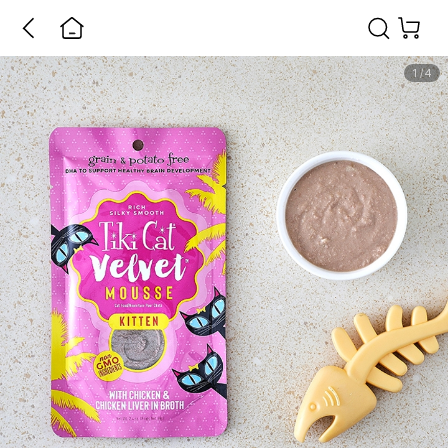
1
/
4