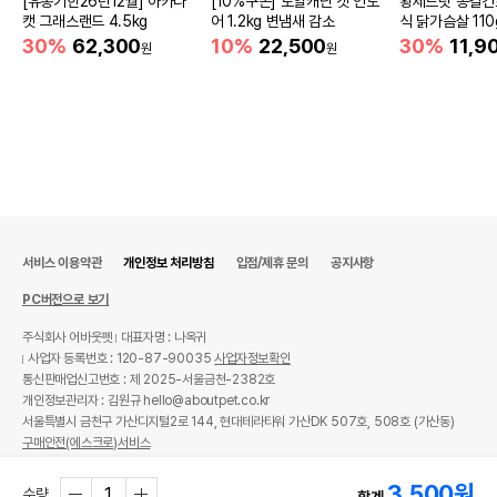
[유통기한26년12월] 아카나
[10%쿠폰] 로얄캐닌 캣 인도
황제트릿 동결건
캣 그래스랜드 4.5kg
어 1.2kg 변냄새 감소
식 닭가슴살 110
30%
62,300
10%
22,500
30%
11,9
원
원
서비스 이용약관
개인정보 처리방침
입점/제휴 문의
공지사항
PC버전으로 보기
주식회사 어바웃펫
대표자명 : 나옥귀
사업자 등록번호 : 120-87-90035
사업자정보확인
통신판매업신고번호 : 제 2025-서울금천-2382호
개인정보관리자 : 김원규 hello@aboutpet.co.kr
서울특별시 금천구 가산디지털2로 144, 현대테라타워 가산DK 507호, 508호 (가산동)
구매안전(에스크로)서비스
© copyright (c) www.aboutpet.co.kr all rights reserved.
3,500
원
수량
합계