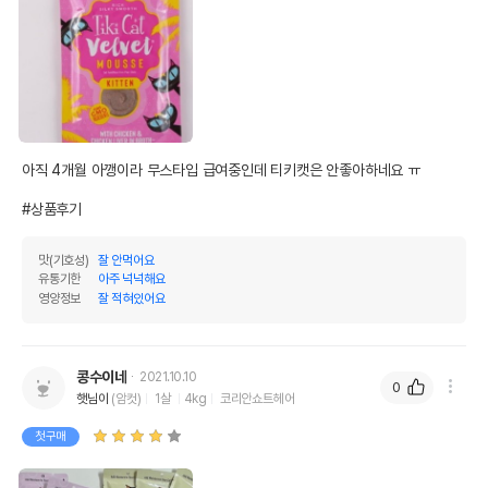
영양정보
제품표기함량
수분제외함량
조단백질
10%
50%
아직 4개월 아깽이라 무스타입 급여중인데 티키캣은 안좋아하네요 ㅠ

조지방
5.5%
27.5%
#상품후기
조섬유질
1%
5%
맛(기호성)
잘 안먹어요
유통기한
아주 넉넉해요
조회분
2%
10%
영양정보
잘 적혀있어요
칼슘
0.3%
1.5%
인
0.1%
0.5%
콩수이네
2021.10.10
0
오메가3
0%
0%
햇님이
(암컷)
1살
4kg
코리안쇼트헤어
첫구매
오메가6
0%
0%
수분
80%