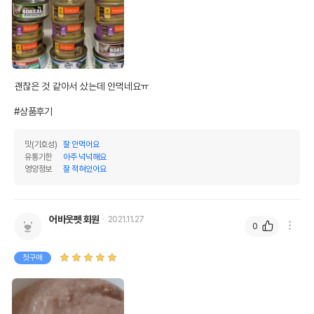
괜찮은 것 같아서 샀는데 안먹네요ㅠ

#상품후기
맛(기호성)
잘 안먹어요
유통기한
아주 넉넉해요
영양정보
잘 적혀있어요
어바웃펫 회원
2021.11.27
0
첫구매