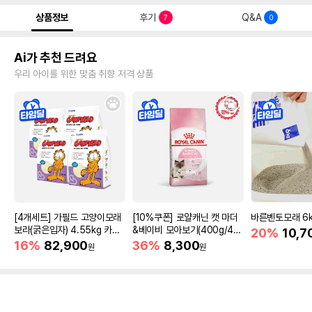
상품정보
후기
Q&A
7
0
Ai가 추천 드려요
우리 아이를 위한 맞춤 취향 저격 상품
[4개세트] 가필드 고양이모래
[10%쿠폰] 로얄캐닌 캣 마더
바른벤토모래 6
보라(굵은입자) 4.55kg 카사
&베이비 모아보기(400g/4/1
20%
10,7
바모래
0kg)
16%
82,900
36%
8,300
원
원