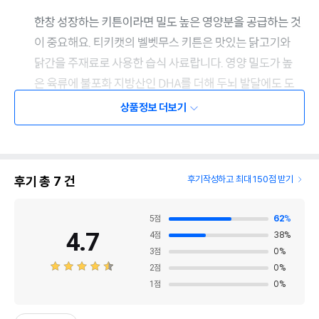
상품정보 더보기
후기 총
7
건
후기작성하고 최대 150점 받기
5
점
62
%
4.7
4
점
38
%
3
점
0
%
2
점
0
%
1
점
0
%