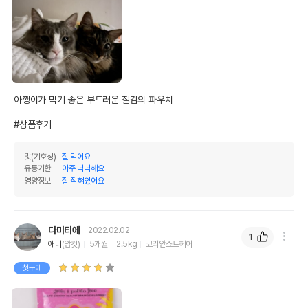
아깽이가 먹기 좋은 부드러운 질감의 파우치

#상품후기
맛(기호성)
잘 먹어요
유통기한
아주 넉넉해요
영양정보
잘 적혀있어요
다미티에
2022.02.02
1
애니
(암컷)
5개월
2.5kg
코리안쇼트헤어
첫구매