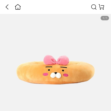
1
/
1