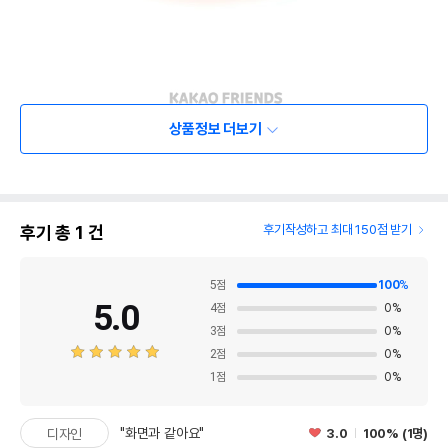
상품정보 더보기
후기 총
1
건
후기작성하고 최대 150점 받기
5
점
100
%
5.0
4
점
0
%
3
점
0
%
2
점
0
%
1
점
0
%
"화면과 같아요"
3.0
100% (1명)
디자인