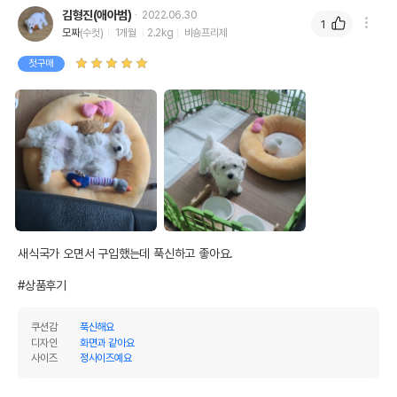
김형진(애아범)
2022.06.30
1
모짜
(수컷)
1개월
2.2kg
비숑프리제
첫구매
새식국가 오면서 구입했는데 푹신하고 좋아요.

#상품후기
쿠션감
푹신해요
디자인
화면과 같아요
사이즈
정사이즈예요