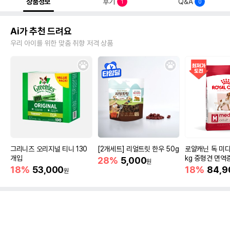
상품정보
후기
Q&A
1
0
Ai가 추천 드려요
우리 아이를 위한 맞춤 취향 저격 상품
그리니즈 오리지널 티니 130
[2개세트] 리얼트릿 한우 50g
로얄캐닌 독 미디
개입
kg 중형견 면역
28%
5,000
원
18%
53,000
18%
84,9
원