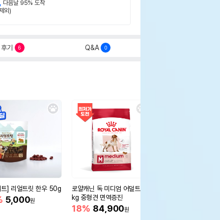
,
다음날 95% 도착
제외)
후기
Q&A
6
0
세트] 리얼트릿 한우 50g
로얄캐닌 독 미디엄 어덜트 10
오리젠 독 스몰브리드 4
kg 중형견 면역증진
%
5,000
15%
75,400
원
원
18%
84,900
원