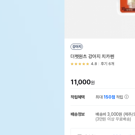
강아지
더펫원츠 강아지 치카펜
4.8
후기 6개
11,000
원
적립혜택
최대
150점
적립
배송정보
배송비 3,000원
(제주/
(3만원 이상 무료배송)