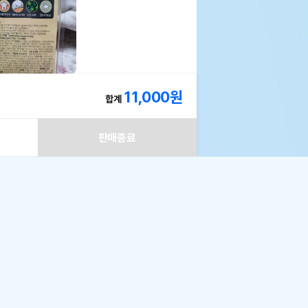
해요~ 전에도 사용해봤던거라 계속 이런 칫솔만 사용
11,000
원
합계
판매종료
3
뿐인 믹스
!
로 구매할 수 있습니다.
제외될 수 있습니다.
신선도를 유지하고
주문하세요!
나의 쇼핑정보 > 주문/배송 ] 페이지에서 신청이
폰 모두 받기
150
 상품
점
분
50
점
니다.
2~7일 정도 소요될 수 있습니다. (영업일 및