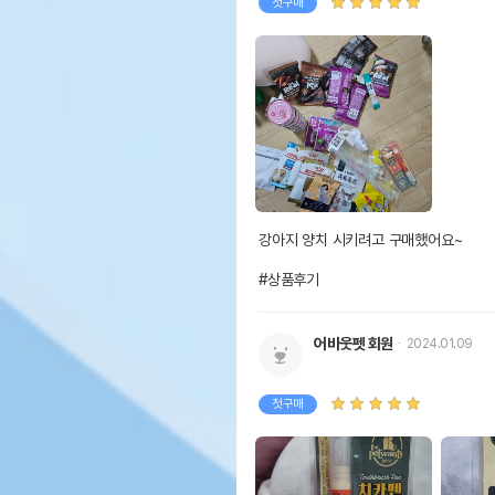
첫구매
강아지 양치 시키려고 구매했어요~

#상품후기
어바웃펫 회원
2024.01.09
첫구매