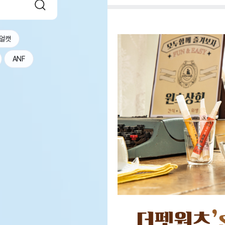
얼캣
ANF