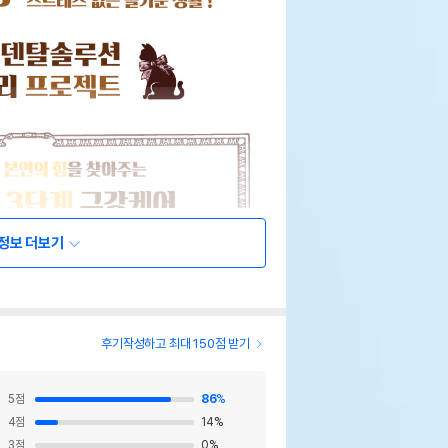
정보 더보기
후기작성하고 최대 150점 받기
5
점
86
%
4
점
14
%
3
점
0
%