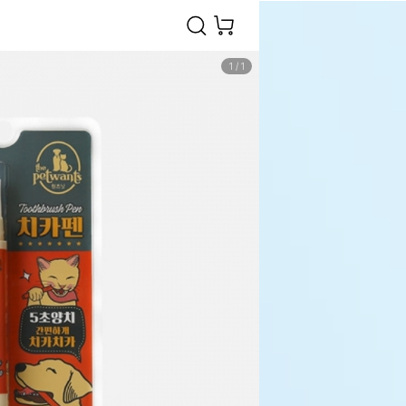
1
/
1