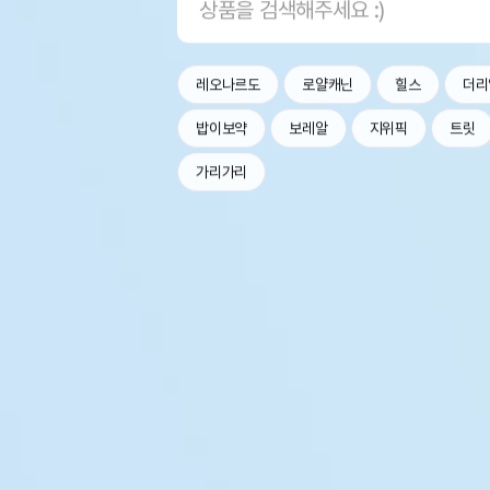
레오나르도
로얄캐닌
힐스
더리
밥이보약
보레알
지위픽
트릿
가리가리