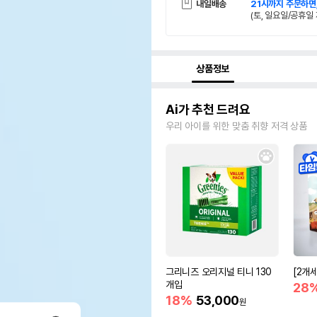
내일배송
21시까지 주문하면
(토, 일요일/공휴일 
상품정보
Ai가 추천 드려요
우리 아이를 위한 맞춤 취향 저격 상품
그리니즈 오리지널 티니 130
[2개
개입
28
18%
53,000
원