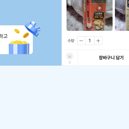
하고
치약 따로 바르지 않아도 되어서 넘 편
수량
하게 되네요~

#상품후기
장바구니 담기
찜
히로밍
2022.09.01
히로
(암컷)
7개월
6.1kg
하나
처방사료 주문 시 확인해주세요
쿠폰보기
적립혜택
취소/ 교환/ 환불
유통기한 임박 상품
최저가 도전 상품
AI검색
AI검색
첫구매
유통기한이 임박한 상품을 파격적인 특가
최저가 도전 상품은 쿠폰 할인 대상에서 
배송/교환/환불 안내
동물병원 정보
*
적립금
철저하게 검사 후 배송하오니 안심하고 
• 취소/반품/교환 접수는 [ MY > 
쿠
포토후기 작성 시
판매기준: 유통기한 4개월~ 2개월 전
가능합니다.
유통기한 1개월 이내 상품은 폐기처
일반후기 작성 시
* 동물병원 정보는 한번만 입력하시면 됩
배송
• 배송기간은 주문일(결제완료)로부터 
수의사 처방여부
*