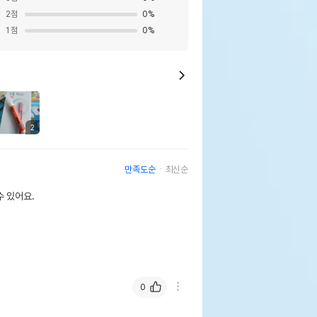
2
점
0
%
1
점
0
%
2
만족도순
최신순
 있어요.
0