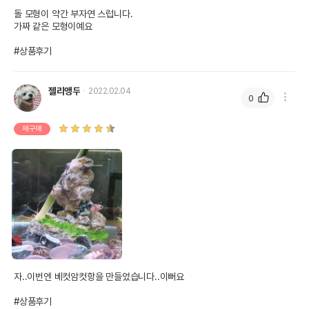
돌 모형이 약간 부자연 스럽니다.

가짜 같은 모형이예요

#상품후기
젤리앵두
2022.02.04
0
재구매
자..이번엔 베컷암컷항을 만들었습니다..이뻐요

#상품후기