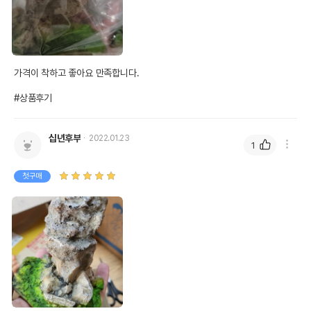
제조국 또는 원산지
중국
제조자,수입품의 경우
랑후
수입자를 함께 표기
AS책임자와 전화번호
가격이 착하고 좋아요 만족합니다.

어바웃펫//1644-9601
또는 소비자상담 관련
전화번호
#상품후기
유통기한이 최소 2026.12.05이거나 그
이후인 상품이 출고됩니다.
유통기한
십년후부
2022.01.23
단, 상품명에 유통기한 명시된 경우, 해당
1
유통기한을 따릅니다.
첫구매