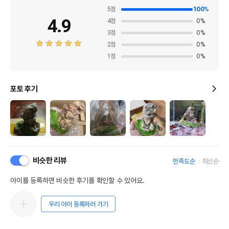
5
점
100
%
4.9
4
점
0
%
3
점
0
%
2
점
0
%
1
점
0
%
포토 후기
비슷한 리뷰
만족도순
최신순
아이를 등록하면 비슷한 후기를 확인할 수 있어요.
우리 아이 등록하러 가기