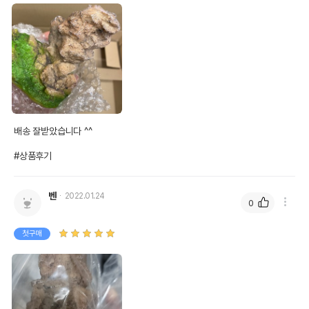
배송 잘받았습니다 ^^

#상품후기
벤
2022.01.24
0
상품 필수 정보
첫구매
품명 및 모델명
인조돌산 206A, 11*10cm
법에 의한 인증,허가 등을
상세페이지 참조
받았음을 확인할수 있는
경우 그에 대한 사항