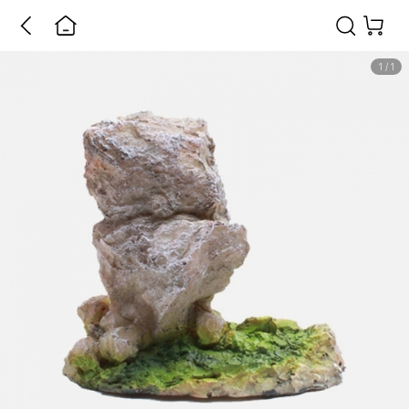
1
/
1