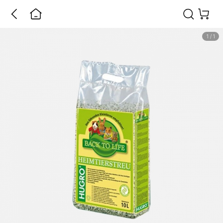
1
/
1