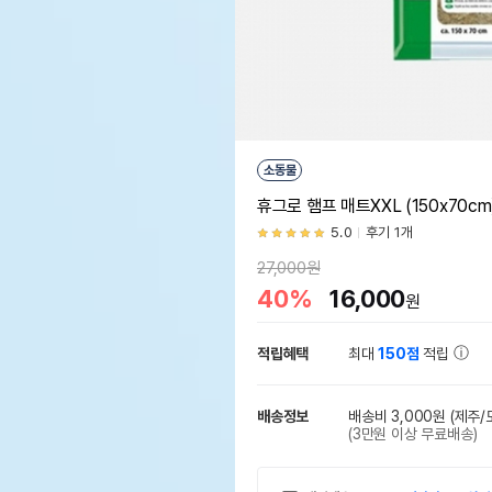
소동물
휴그로 햄프 매트XXL (150x70cm
5.0
후기 1개
27,000원
40%
16,000
원
적립혜택
최대
150점
적립
배송정보
배송비 3,000원
(제주/
(3만원 이상 무료배송)