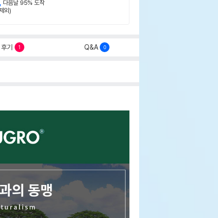
,
다음날 95% 도착
제외)
후기
Q&A
1
0