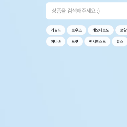
가필드
로우즈
레오나르도
로얄
이나바
트릿
팬시피스트
힐스