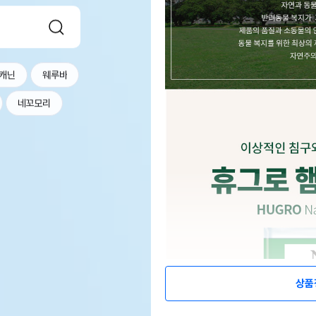
캐닌
웨루바
네꼬모리
상품