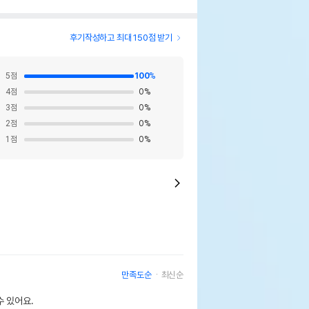
후기작성하고 최대 150점 받기
5
점
100
%
4
점
0
%
3
점
0
%
2
점
0
%
1
점
0
%
만족도순
최신순
 있어요.