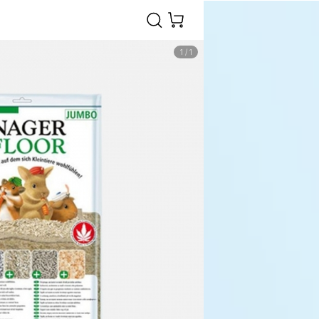
1
/
1