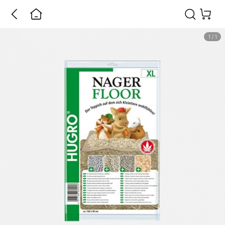
1
/
1