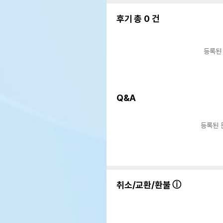
후기 총
0
건
등록된
Q&A
등록된 
상품 필수 정보
품명 및 모델명
Liv
취소/교환/환불
법에 의한 인증,허가 등을
상세
받았음을 확인할수 있는 경우
그에 대한 사항