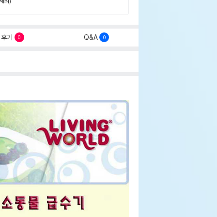
제외)
후기
Q&A
0
0