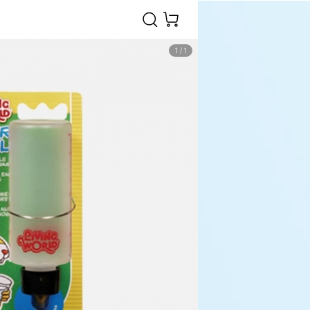
1
/
1