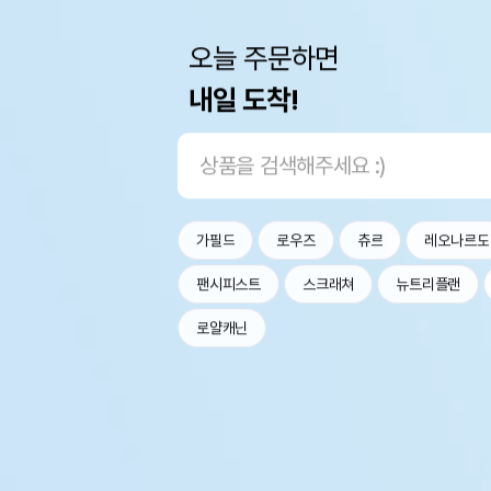
오늘 주문하면
내일 도착!
가필드
로우즈
츄르
레오나르도
팬시피스트
스크래쳐
뉴트리플랜
로얄캐닌