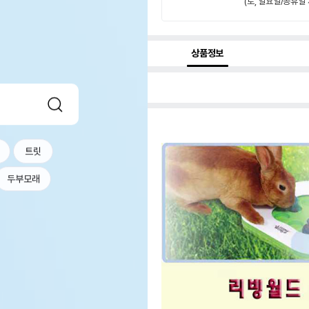
(토, 일요일/공휴일 
상품정보
트릿
두부모래