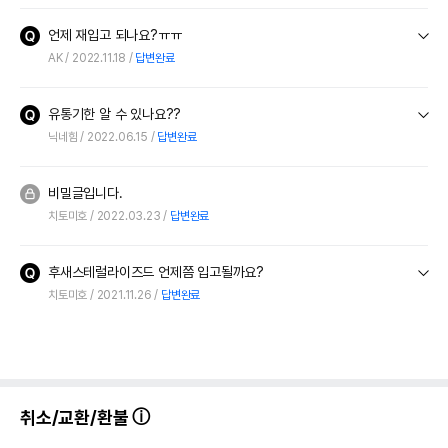
언제 재입고 되나요?ㅠㅠ
AK
2022.11.18
답변완료
유통기한 알 수 있나요??
닉네힘
2022.06.15
답변완료
비밀글입니다.
치토미호
2022.03.23
답변완료
후새스테럴라이즈드 언제쯤 입고될까요?
치토미호
2021.11.26
답변완료
취소/교환/환불