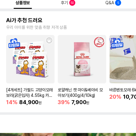
상품정보
후기
Q&A
50
5
Ai가 추천 드려요
우리 아이를 위한 맞춤 취향 저격 상품
[4개세트] 가필드 고양이모래
로얄캐닌 캣 마더&베이비 모
바른벤토모래 6
보라(굵은입자) 4.55kg 카사
아보기(400g/4/10kg)
20%
10,7
바모래
14%
84,900
39%
7,900
원
원