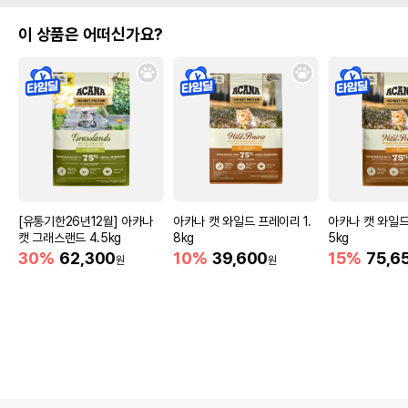
이 상품은 어떠신가요?
[유통기한26년12월] 아카나
아카나 캣 와일드 프레이리 1.
아카나 캣 와일드
캣 그래스랜드 4.5kg
8kg
5kg
30%
62,300
10%
39,600
15%
75,6
원
원