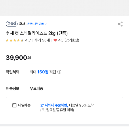
고양이
후새
브랜드관 이동
후새 캣 스테럴라이즈드 2kg (단종)
4.7
후기 50개
4.5 맛(기호성)
39,900
원
적립혜택
최대
150점
적립
배송정보
무료배송
내일배송
21시까지 주문하면,
다음날 95% 도착
(토, 일요일/공휴일 제외)