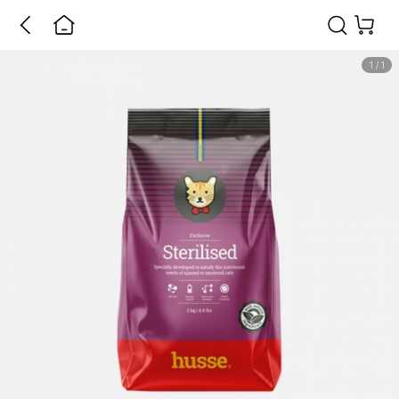
1
/
1