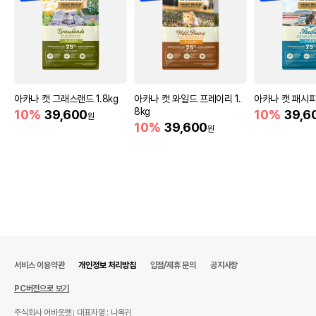
단, 상품명에 유통기한 명시된 경우, 해당
유통기한을 따릅니다.
아카나 캣 그래스랜드 1.8kg
아카나 캣 와일드 프레이리 1.
아카나 캣 패시피카
8kg
10%
39,600
10%
39,6
원
10%
39,600
원
서비스 이용약관
개인정보 처리방침
입점/제휴 문의
공지사항
PC버전으로 보기
주식회사 어바웃펫
대표자명 : 나옥귀