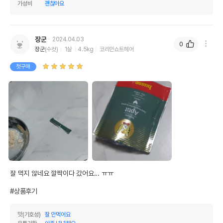
가성비
괜찮아요
장군
2024.04.03
0
장군
(수컷)
1살
4.5kg
코리안쇼트헤어
첫구매
잘 먹지 않네요 깔짝이다 갔어요... ㅠㅠ

#상품후기
맛(기호성)
잘 안먹어요