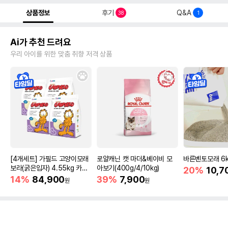
상품정보
후기
Q&A
38
1
Ai가 추천 드려요
우리 아이를 위한 맞춤 취향 저격 상품
[4개세트] 가필드 고양이모래
로얄캐닌 캣 마더&베이비 모
바른벤토모래 6
보라(굵은입자) 4.55kg 카사
아보기(400g/4/10kg)
20%
10,7
바모래
14%
84,900
39%
7,900
원
원