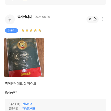
딱지언니지
2024.09.20
0
첫구매
먹이던거예요 잘 먹어요

#상품후기
맛(기호성)
괜찮아요
유통기한
꽤 남았어요