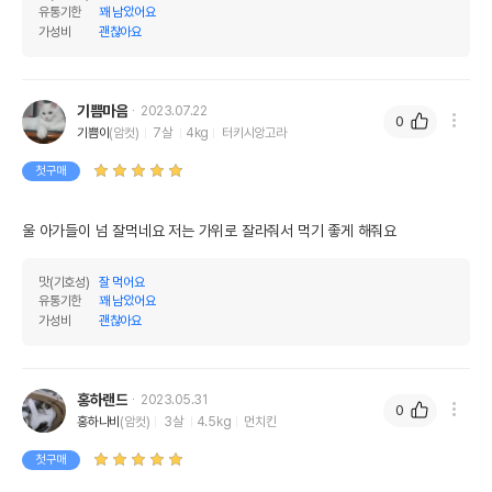
유통기한
꽤 남았어요
가성비
괜찮아요
기쁨마음
2023.07.22
0
기쁨이
(암컷)
7살
4kg
터키시앙고라
첫구매
울 아가들이 넘 잘먹네요 저는 가위로 잘라줘서 먹기 좋게 해줘요
맛(기호성)
잘 먹어요
유통기한
꽤 남았어요
가성비
괜찮아요
홍하랜드
2023.05.31
0
홍하나비
(암컷)
3살
4.5kg
먼치킨
첫구매