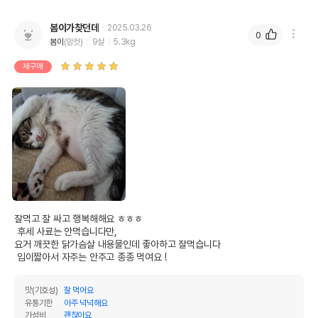
봄이가찾던데
2025.03.26
0
봄이
(암컷)
9살
5.3kg
재구매
잘먹고 잘 싸고 행복해해요 ㅎㅎㅎ

 후세 사료는 안먹습니다만,

요거 깨끗한 닭가슴살 내용물인데 좋아하고 잘먹습니다

 입이짧아서 자주는 안주고 종종 먹여요 !
맛(기호성)
잘 먹어요
유통기한
아주 넉넉해요
가성비
괜찮아요