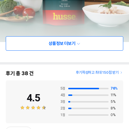
상품정보 더보기
후기 총
38
건
후기작성하고 최대 150점 받기
5
점
76
%
4.5
4
점
11
%
3
점
5
%
2
점
8
%
1
점
0
%