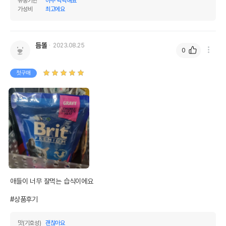
유통기한
아주 넉넉해요
가성비
최고에요
듬똘
2023.08.25
0
첫구매
애들이 너무 잘먹는 습식이에요

#상품후기
맛(기호성)
괜찮아요