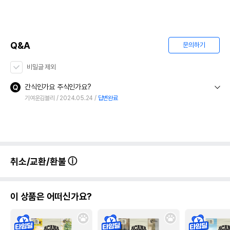
제품 타입
파우치
* 브랜드사에서 제공한 정보로 모든 책임은 브랜드사에 있습니다.
* 해당 정보는 브랜드사 사정에 의해 일부 변경될 수 있습니다.
Q&A
문의하기
상품 필수 정보
비밀글 제외
품명 및 모델명
후새 캣 치킨 인 그레이비 70g
간식인가요 주식인가요?
법에 의한 인증,허가 등을
기여운김블리
2024.05.24
답변완료
상세페이지 참조
받았음을 확인할수 있는
경우 그에 대한 사항
제조국 또는 원산지
태국
제조자,수입품의 경우
미니맥스/Trademark Service LEAB
수입자를 함께 표기
취소/교환/환불
AS책임자와 전화번호
어바웃펫//1644-9601
또는 소비자상담 관련
전화번호
이 상품은 어떠신가요?
유통기한이 최소 2026.12.05이거나 그
이후인 상품이 출고됩니다.
유통기한