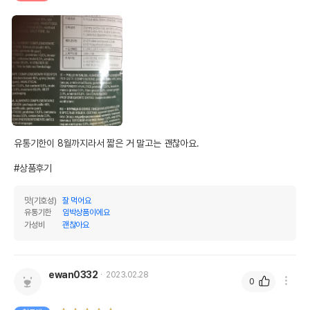
유통기한이 8월까지라서 짧은 거 말고는 괜찮아요.

#상품후기
맛(기호성)
잘 먹어요
유통기한
임박상품이에요
가성비
괜찮아요
ewan0332
2023.02.28
0