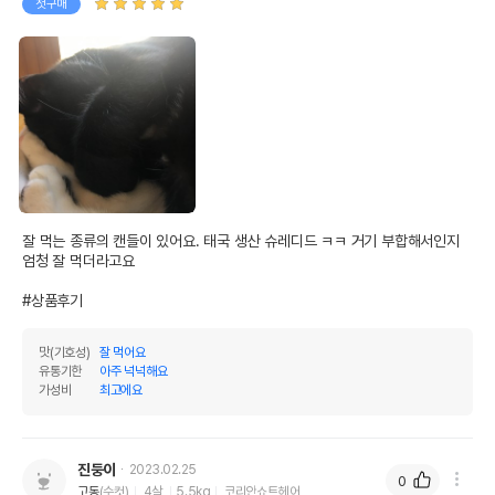
첫구매
잘 먹는 종류의 캔들이 있어요. 태국 생산 슈레디드 ㅋㅋ 거기 부합해서인지 
엄청 잘 먹더라고요

#상품후기
맛(기호성)
잘 먹어요
영양정보
유통기한
아주 넉넉해요
가성비
최고에요
제품표기함량
수분제외함량
조단백질
14.5%
96.67%
진둥이
2023.02.25
0
조지방
1.17%
7.8%
고동
(수컷)
4살
5.5kg
코리안쇼트헤어