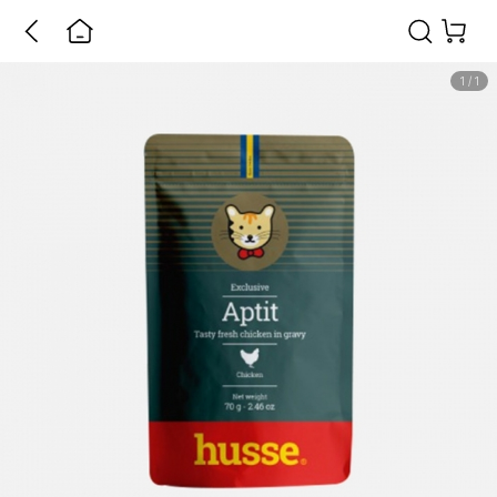
1
/
1