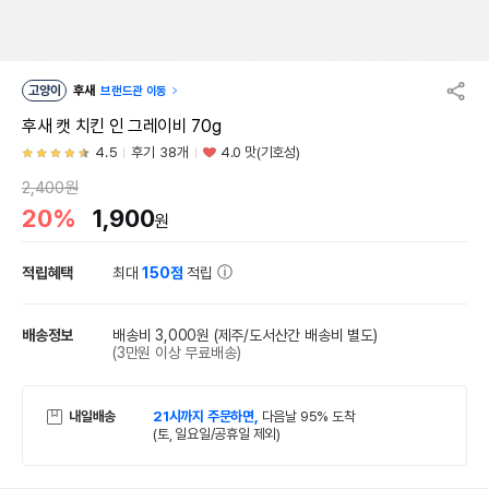
고양이
후새
브랜드관 이동
후새 캣 치킨 인 그레이비 70g
4.5
후기 38개
4.0 맛(기호성)
2,400원
20%
1,900
원
적립혜택
최대
150점
적립
배송정보
배송비 3,000원
(제주/도서산간 배송비 별도)
(3만원 이상 무료배송)
내일배송
21시까지 주문하면,
다음날 95% 도착
(토, 일요일/공휴일 제외)