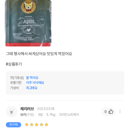
그때 행사해서 싸게샀어요 맛있게 먹었어요

#상품후기
맛(기호성)
잘 먹어요
유통기한
아주 넉넉해요
가성비
최고에요
체리러브
2023.03.18
0
보리
(수컷)
3살
5.7kg
코리안쇼트헤어
첫구매