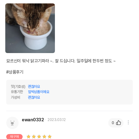
묘르신이 워낙 닭고기파라 ~. 잘 드십니다. 일주일에 한두번 정도 ~

#상품후기
맛(기호성)
괜찮아요
유통기한
임박상품이에요
가성비
괜찮아요
ewan0332
2023.03.12
0
재구매