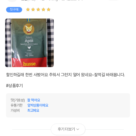
조섬유질
0.01%
0.07%
첫구매
조회분
0.46%
3.07%
칼슘
0%
0.03%
인
0.06%
0.43%
오메가3
0%
0%
오메가6
0%
0%
수분
85%
할인하길래 한번 사봤어요 추워서 그런지 얼어 왔네요~잘먹길 바래봅니다.

탄수화물
0%
#상품후기
기타성분
맛(기호성)
잘 먹어요
유통기한
임박상품이에요
가성비
최고에요
상세 정보
원료구성
닭가슴살,정제수,변성전분,구아검
후기 더보기