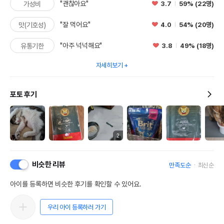
"괜찮아요"
3.7
59% (22명)
가성비
"잘 먹어요"
4.0
54% (20명)
맛(기호성)
"아주 넉넉해요"
3.8
49% (18명)
유통기한
자세히보기
포토 후기
2
비슷한 리뷰
만족도순
최신순
아이를 등록하면 비슷한 후기를 확인할 수 있어요.
우리 아이 등록하러 가기