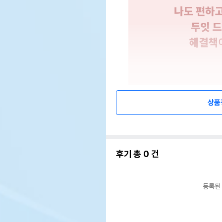
상품
후기 총
0
건
등록된