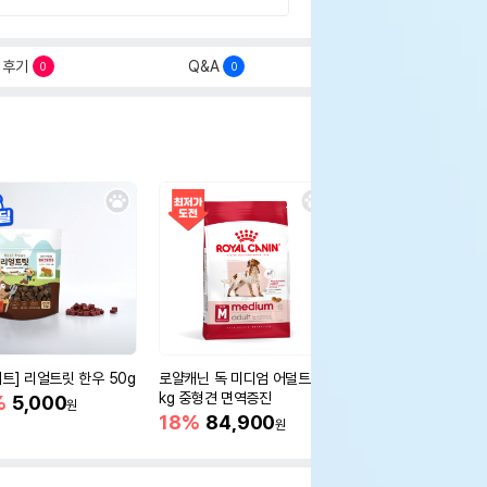
후기
Q&A
0
0
세트] 리얼트릿 한우 50g
로얄캐닌 독 미디엄 어덜트 10
오리젠 독 스몰브리드 4
kg 중형견 면역증진
%
5,000
15%
75,400
원
원
18%
84,900
원