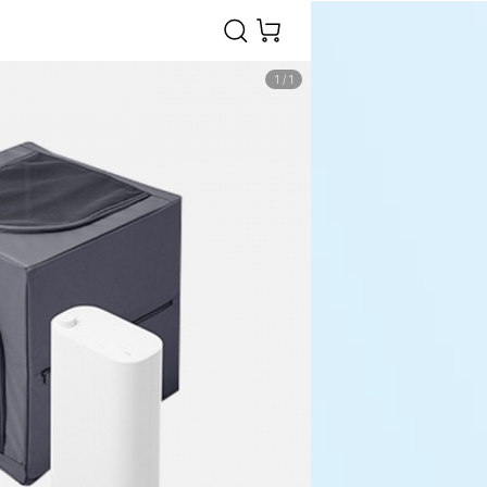
1
/
1