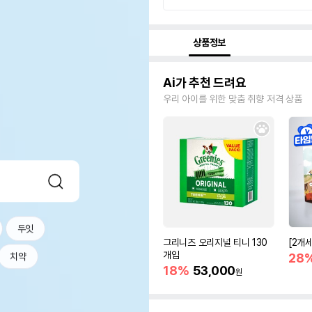
상품정보
Ai가 추천 드려요
우리 아이를 위한 맞춤 취향 저격 상품
두잇
그리니즈 오리지널 티니 130
[2개
개입
28
치약
18%
53,000
원