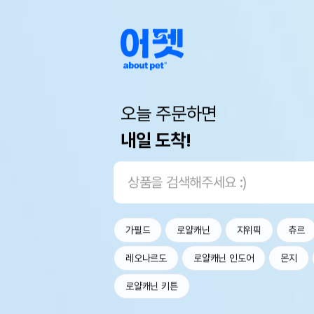
오늘 주문하면
내일 도착!
가필드
로얄캐닌
지위픽
츄르
레오나르도
로얄캐닌 인도어
몬지
로얄캐닌 키튼