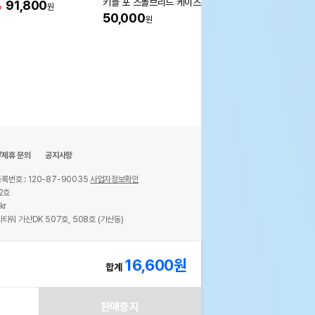
키블 포 스몰브리드 케이즈 프
20개입
%
91,800
원
리 치킨 1.6kg
50,000
25%
9,700
원
원
/제휴 문의
공지사항
록번호 : 120-87-90035
사업자정보확인
2호
kr
타워 가산DK 507호, 508호 (가산동)
ights reserved.
16,600
원
합계
판매중지