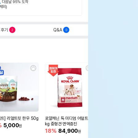
,
다음날 95% 도착
제외)
후기
Q&A
2
0
세트] 리얼트릿 한우 50g
로얄캐닌 독 미디엄 어덜트 10
오리젠 독 스몰브리드 4
kg 중형견 면역증진
%
5,000
15%
75,400
원
원
18%
84,900
원