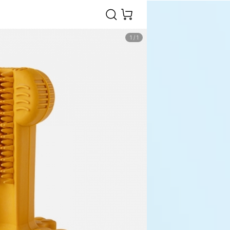
1
/
1