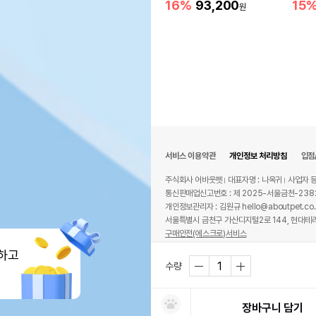
16%
93,200
15
원
서비스 이용약관
개인정보 처리방침
입점
주식회사 어바웃펫
대표자명 : 나옥귀
사업자 등
통신판매업신고번호 : 제 2025-서울금천-238
개인정보관리자 : 김원규 hello@aboutpet.co.
서울특별시 금천구 가산디지털2로 144, 현대테라
구매안전(에스크로)서비스
© copyright (c) www.aboutpet.co.kr all r
하고
수량
장바구니 담기