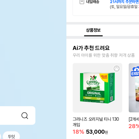
내일배송
21시까지 주문하면
(토, 일요일/공휴일 
상품정보
Ai가 추천 드려요
우리 아이를 위한 맞춤 취향 저격 상품
그리니즈 오리지널 티니 130
[2개
개입
28
18%
53,000
원
두잇