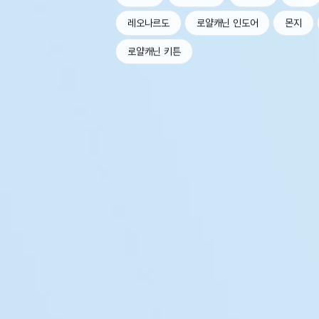
레오나르도
로얄캐닌 인도어
몬지
로얄캐닌 키튼