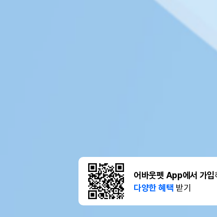
어바웃펫 App에서 가입
다양한 혜택
받기