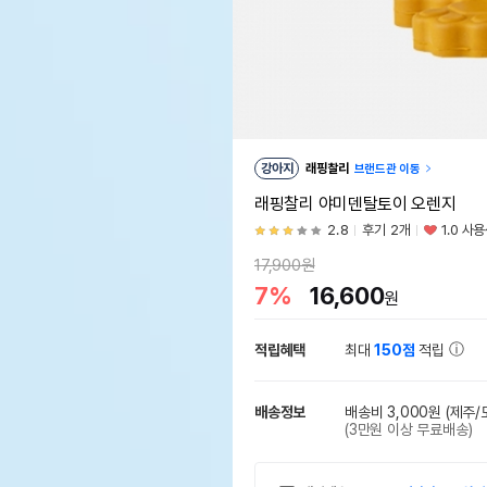
강아지
래핑찰리
브랜드관 이동
래핑찰리 야미덴탈토이 오렌지
2.8
후기 2개
1.0 사
17,900원
7%
16,600
원
적립혜택
최대
150점
적립
배송정보
배송비 3,000원
(제주/
(3만원 이상 무료배송)