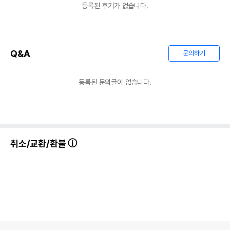
경우 그에 대한 사항
등록된 후기가 없습니다.
제조국 또는 원산지
중국
제조자,수입품의 경우
하겐
수입자를 함께 표기
Q&A
문의하기
AS책임자와 전화번호
어바웃펫//1644-9601
또는 소비자상담 관련
등록된 문의글이 없습니다.
전화번호
유통기한이 최소 2026.12.04이거나 그
이후인 상품이 출고됩니다.
유통기한
단, 상품명에 유통기한 명시된 경우, 해당
유통기한을 따릅니다.
취소/교환/환불