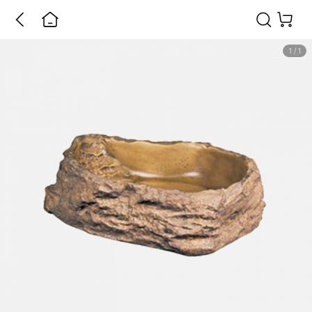
1
/
1