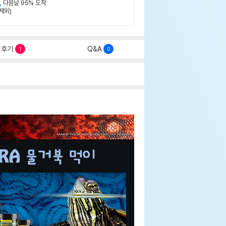
,
다음날 95% 도착
제외)
후기
Q&A
1
0