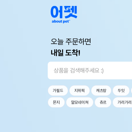
오늘 주문하면
내일 도착!
가필드
지위픽
캐츠랑
두잇
몬지
알모네이쳐
츄르
가리가리