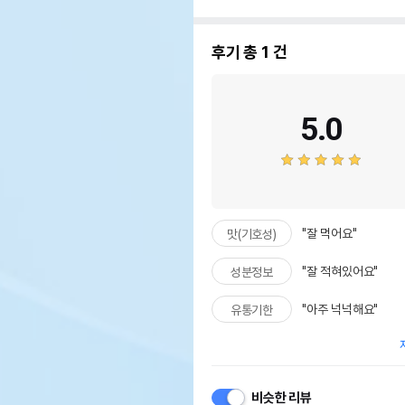
후기 총
1
건
5.0
"잘 먹어요"
맛(기호성)
"잘 적혀있어요"
성분정보
상품 필수 정보
"아주 넉넉해요"
유통기한
품명 및 모델명
엑소
법에 의한 인증,허가 등을
상세
받았음을 확인할수 있는 경우
그에 대한 사항
비슷한 리뷰