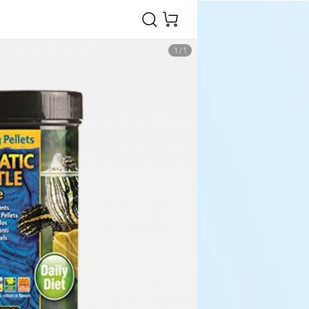
1
/
1