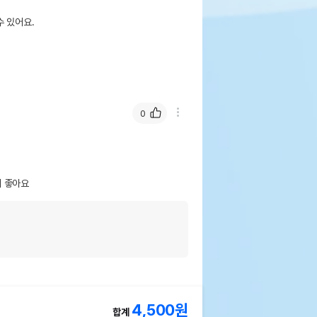
 있어요.
웃펫//1644-9601
기한이 최소 2026.12.06이거나 그 이후인
0
이 출고됩니다.
 상품명에 유통기한 명시된 경우, 해당
기한을 따릅니다.
서 좋아요
4,500
원
합계