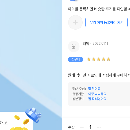
제조국 또는 원산지
대만
아이를 등록하면 비슷한 후기를 확인할 수
제조자,수입품의 경우
하겐
수입자를 함께 표기
우리 아이 등록하러 가기
AS책임자와 전화번호 또는
어바
소비자상담 관련 전화번호
라잌
2022.01.11
유통
상품
유통기한
단,
첫구매
유통
원래 먹이던 사료인데 저렴하게 구매해
맛(기호성)
잘 먹어요
유통기한
아주 넉넉해요
성분정보
잘 적혀있어요
하고
수량