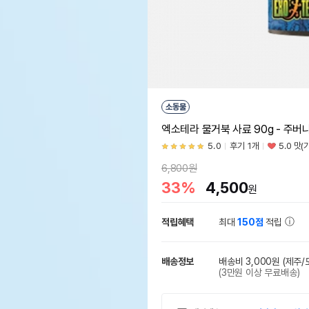
소동물
엑소테라 물거북 사료 90g - 주버
5.0
후기 1개
5.0 맛(
6,800원
33%
4,500
원
적립혜택
최대
150점
적립
배송정보
배송비 3,000원
(제주/
(3만원 이상 무료배송)