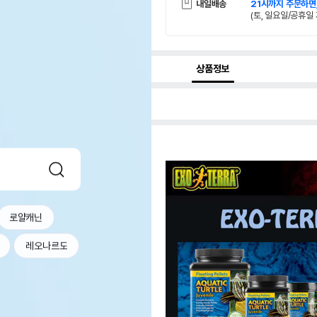
내일배송
21시까지 주문하면
(토, 일요일/공휴일 
상품정보
로얄캐닌
레오나르도