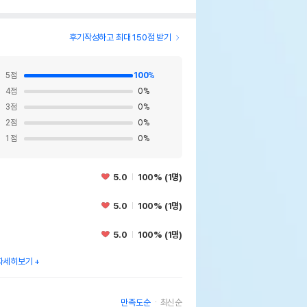
후기작성하고 최대 150점 받기
5
점
100
%
4
점
0
%
3
점
0
%
2
점
0
%
1
점
0
%
5.0
100% (1명)
5.0
100% (1명)
5.0
100% (1명)
테라 물거북 사료 90g - 주버나일
자세히보기
페이지 참조
만족도순
최신순