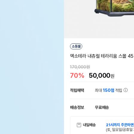
소동물
엑소테라 내츄럴 테라리움 스몰 45 X
170,000원
70%
50,000
원
적립혜택
최대
150점
적립
배송정보
무료배송
내일배송
21시까지 주문하면
(토, 일요일/공휴일 