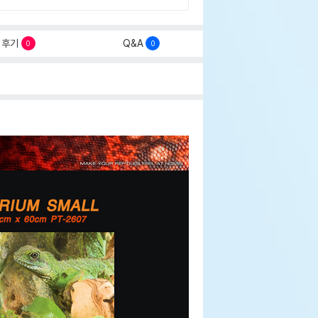
후기
Q&A
0
0