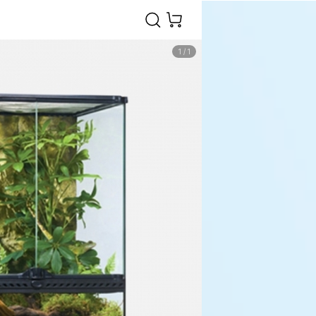
1
/
1