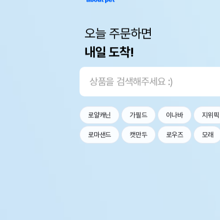
오늘 주문하면
내일 도착!
로얄캐닌
가필드
이나바
지위픽
로마샌드
캣만두
로우즈
모래