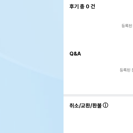
후기 총
0
건
등록된
Q&A
등록된 
상품 필수 정보
엑소
품명 및 모델명
60
취소/교환/환불
법에 의한 인증,허가 등을
상세
받았음을 확인할수 있는 경우
그에 대한 사항
제조국 또는 원산지
중국