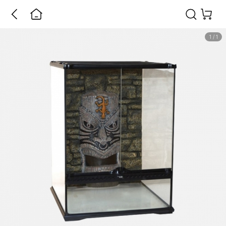
1
/
1