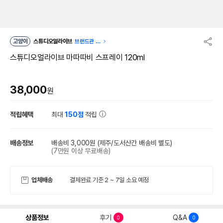
고양이
스튜디오얼라이브
브랜드관 이
동
스튜디오얼라이브 마따따비 스프레이 120ml
38,000
원
적립혜택
최대
150점
적립
배송정보
배송비 3,000원
(제주/도서산간 배송비 별도)
(7만원 이상 무료배송)
업체배송
결제완료 기준 2 ~ 7일 소요 예정
상품정보
후기
Q&A
0
0