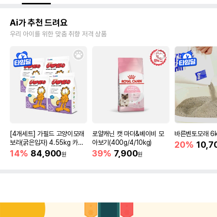
Ai가 추천 드려요
우리 아이를 위한 맞춤 취향 저격 상품
[4개세트] 가필드 고양이모래
로얄캐닌 캣 마더&베이비 모
바른벤토모래 6
보라(굵은입자) 4.55kg 카사
아보기(400g/4/10kg)
20%
10,7
바모래
14%
84,900
39%
7,900
원
원