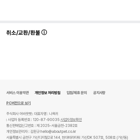
취소/교환/환불
서비스 이용약관
개인정보 처리방침
입점/제휴 문의
공지사항
PC버전으로 보기
주식회사 어바웃펫
대표자명 : 나옥귀
사업자 등록번호 : 120-87-90035
사업자정보확인
통신판매업신고번호 : 제 2025-서울금천-2382호
개인정보관리자 : 김원규 hello@aboutpet.co.kr
서울특별시 금천구 가산디지털2로 144, 현대테라타워 가산DK 507호, 508호 (가산동)