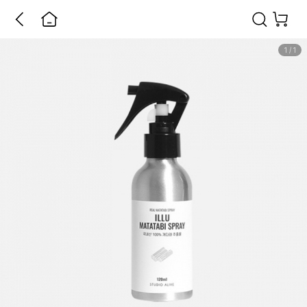
1
/
1