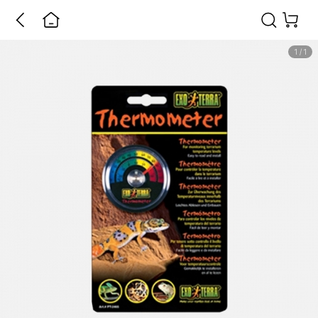
1
/
1