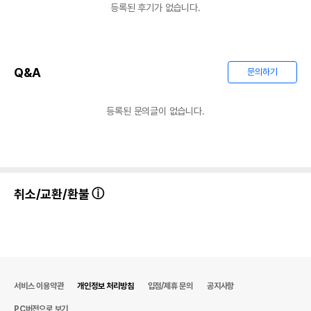
등록된 후기가 없습니다.
AS책임자와 전화번호
어바웃펫//1644-9601
또는 소비자상담 관련
전화번호
유통기한이 최소 2026.12.04이거나 그
Q&A
문의하기
이후인 상품이 출고됩니다.
유통기한
단, 상품명에 유통기한 명시된 경우, 해당
유통기한을 따릅니다.
등록된 문의글이 없습니다.
취소/교환/환불
서비스 이용약관
개인정보 처리방침
입점/제휴 문의
공지사항
PC버전으로 보기