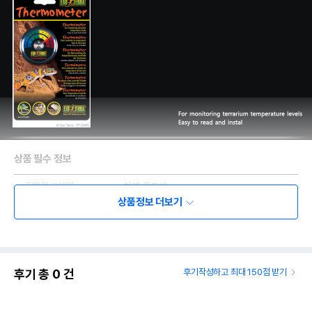
상품 필수 정보
품명 및 모델명
하겐 온도계
상품정보 더보기
법에 의한 인증,허가 등을
상세페이지 참조
받았음을 확인할수 있는
경우 그에 대한 사항
제조국 또는 원산지
중국
후기 총
0
건
후기작성하고 최대 150점 받기
제조자,수입품의 경우
하겐
수입자를 함께 표기