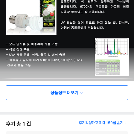
상품 필수 정보
상품정보 더보기
엑소테라 2.0 내츄럴 라이트 UV 램프 13W
품명 및 모델명
(식물 성장 촉진)
법에 의한 인증,허가 등을
상세페이지 참조
후기 총
1
건
후기작성하고 최대 150점 받기
받았음을 확인할수 있는
경우 그에 대한 사항