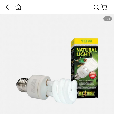
1
/
1