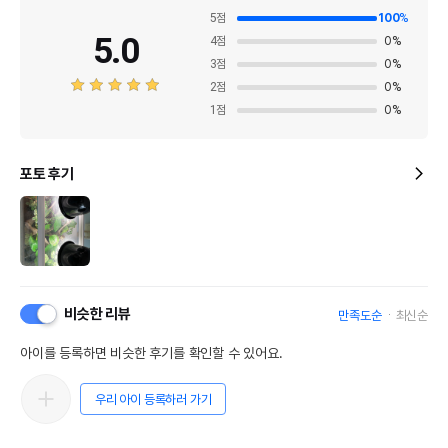
제조국 또는 원산지
중국
5
점
100
%
5.0
4
점
0
%
제조자,수입품의 경우
하겐
3
점
0
%
수입자를 함께 표기
2
점
0
%
AS책임자와 전화번호
1
점
0
%
어바웃펫//1644-9601
또는 소비자상담 관련
전화번호
포토 후기
유통기한이 최소 2026.12.05이거나 그
이후인 상품이 출고됩니다.
유통기한
단, 상품명에 유통기한 명시된 경우, 해당
유통기한을 따릅니다.
비슷한 리뷰
만족도순
최신순
아이를 등록하면 비슷한 후기를 확인할 수 있어요.
우리 아이 등록하러 가기