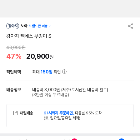
강아지
노아
브랜드관 이동
강아지 빽네스 부엉이 S
40,000원
47%
20,900
원
적립혜택
최대
150점
적립
배송정보
배송비 3,000원
(제주/도서산간 배송비 별도)
(3만원 이상 무료배송)
내일배송
21시까지 주문하면,
다음날 95% 도착
(토, 일요일/공휴일 제외)