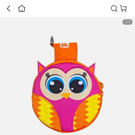
1
/
1