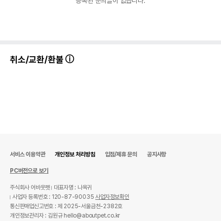
등록된 문의글이 없습니다.
상품 필수 정보
품명 및 모델명
강아지 빽네스 부엉이 S
법에 의한 인증,허가 등을
상세페이지 참조
받았음을 확인할수 있는
취소/교환/환불
경우 그에 대한 사항
제조국 또는 원산지
중국
제조자,수입품의 경우
OUTWARD HOUND(노아)
수입자를 함께 표기
AS책임자와 전화번호
어바웃펫//1644-9601
또는 소비자상담 관련
전화번호
서비스 이용약관
개인정보 처리방침
입점/제휴 문의
공지사항
유통기한이 최소 2026.12.05이거나 그
이후인 상품이 출고됩니다.
PC버전으로 보기
유통기한
단, 상품명에 유통기한 명시된 경우, 해당
유통기한을 따릅니다.
주식회사 어바웃펫
대표자명 : 나옥귀
사업자 등록번호 : 120-87-90035
사업자정보확인
통신판매업신고번호 : 제 2025-서울금천-2382호
개인정보관리자 : 김원규 hello@aboutpet.co.kr