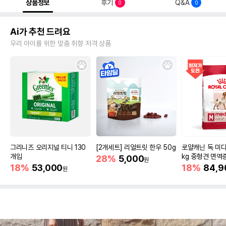
상품정보
후기
Q&A
0
0
Ai가 추천 드려요
우리 아이를 위한 맞춤 취향 저격 상품
그리니즈 오리지널 티니 130
[2개세트] 리얼트릿 한우 50g
로얄캐닌 독 미디
개입
kg 중형견 면역
28%
5,000
원
18%
53,000
18%
84,9
원