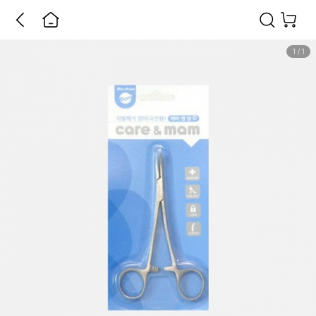
1
/
1