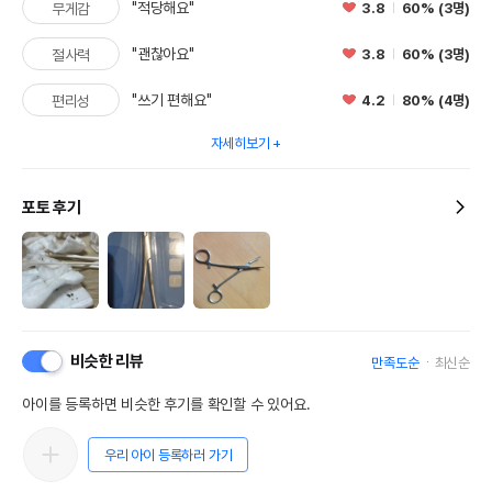
"적당해요"
3.8
60% (3명)
무게감
"괜찮아요"
3.8
60% (3명)
절사력
"쓰기 편해요"
4.2
80% (4명)
편리성
자세히보기
포토 후기
비슷한 리뷰
만족도순
최신순
아이를 등록하면 비슷한 후기를 확인할 수 있어요.
우리 아이 등록하러 가기