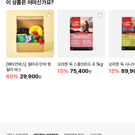
이 상품은 어떠신가요?
[베이컨박스] 절미네 민박 짱
오리젠 독 스몰브리드 4.5kg
오리젠 독 시니어
절미 박스
15%
75,400
15%
89,9
원
60%
29,900
원