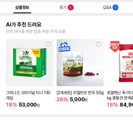
상품정보
후기
Q&A
5
0
Ai가 추천 드려요
우리 아이를 위한 맞춤 취향 저격 상품
그리니즈 오리지널 티니 130
[2개세트] 리얼트릿 한우 50g
로얄캐닌 독 미디
개입
kg 중형견 면역
28%
5,000
원
18%
53,000
18%
84,9
원