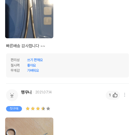
빠른배송 감사합니다 ~~
편리성
쓰기 편해요
절사력
좋아요
무게감
가벼워요
행우니
2021.07.14
1
첫구매