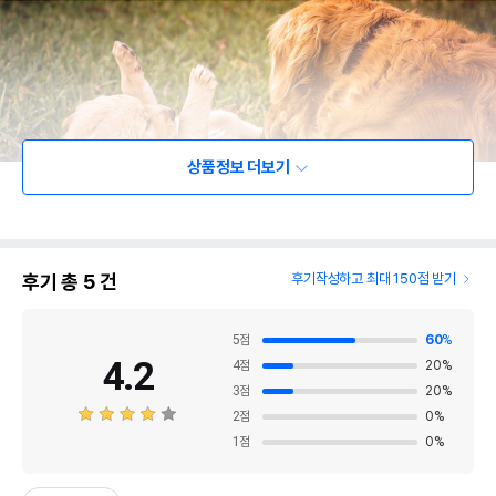
상품정보 더보기
후기 총
5
건
후기작성하고 최대 150점 받기
5
점
60
%
4.2
4
점
20
%
3
점
20
%
2
점
0
%
1
점
0
%