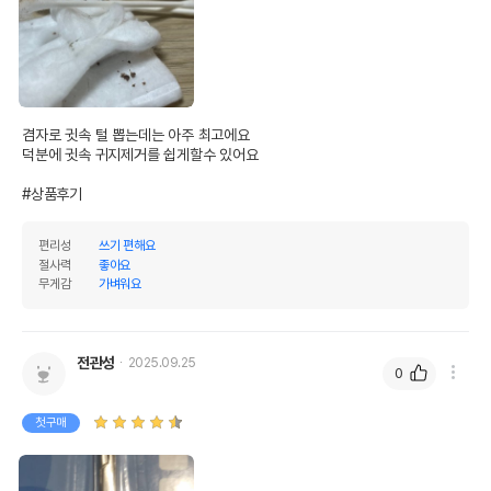
겸자로 귓속 털 뽑는데는 아주 최고에요 

덕분에 귓속 귀지제거를 쉽게할수 있어요

#상품후기
편리성
쓰기 편해요
절사력
좋아요
무게감
가벼워요
전관성
2025.09.25
0
첫구매