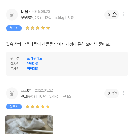
너울
2025.09.23
0
모모봄봄
(수컷)
12살
5.5kg
시츄
첫구매
귓속 살짝 닦을때 탈지면 돌돌 말아서 세정제 묻혀 쓰면 넘 좋아요..
편리성
쓰기 편해요
절사력
괜찮아요
무게감
적당해요
크크섬
2022.03.22
0
핀크
(수컷)
10살
3.4kg
말티즈
첫구매