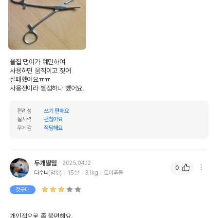
울집 댕이가 예민하여

사용하면 움직이고 짖어

실패했어요ㅠㅠ

사용전이라 별점하나 뺐어요.
편리성
쓰기 편해요
절사력
괜찮아요
무게감
적당해요
두개딸맘
2025.04.12
0
다수니
(암컷)
15살
3.1kg
토이푸들
첫구매
개인적으로 좀 불편해요.  