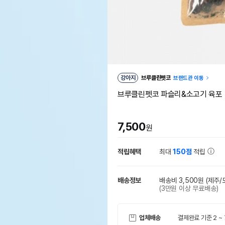
강아지
브루클린펫코
브랜드관 이동
브루클린펫코 파슬리&소고기 육포 
7,500
원
적립혜택
최대
150점
적립
배송정보
배송비 3,500원
(제주/
(3만원 이상 무료배송)
업체배송
결제완료 기준 2 ~