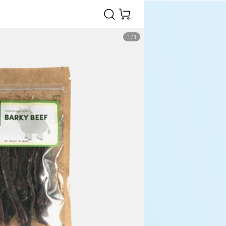
1
/
1