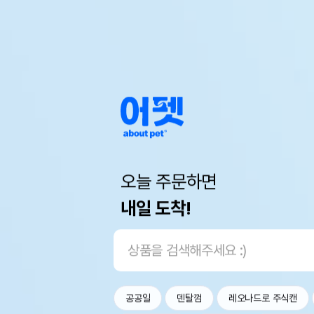
오늘 주문하면
내일 도착!
공공일
덴탈껌
레오나드로 주식캔