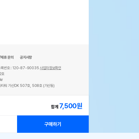
/제휴 문의
공지사항
록번호 : 120-87-90035
사업자정보확인
2호
kr
타워 가산DK 507호, 508호 (가산동)
ights reserved.
7,500
원
합계
구매하기