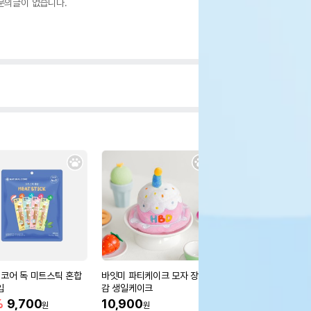
문의글이 없습니다.
코어 독 미트스틱 혼합
바잇미 파티케이크 모자 장난
까까묵자 그레인프리 
입
감 생일케이크
12,000
원
%
9,700
10,900
원
원