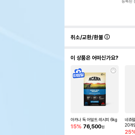
등록된 
취소/교환/환불
이 상품은 어떠신가요?
아카나 독 어덜트 레시피 6kg
네츄럴
20개
15%
76,500
원
25