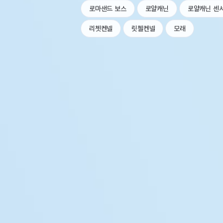
로마샌드 보스
로얄캐닌
로얄캐닌 센
리쳇켄넬
릿첼켄넬
모래