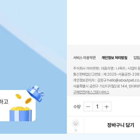
서비스 이용약관
개인정보 처리방침
입점
주식회사 어바웃펫
대표자명 : 나옥귀
사업자 등
통신판매업신고번호 : 제 2025-서울금천-238
개인정보관리자 : 김원규 hello@aboutpet.co.
서울특별시 금천구 가산디지털2로 144, 현대테라
구매안전(에스크로)서비스
© copyright (c) www.aboutpet.co.kr all r
하고
수량
장바구니 담기
찜