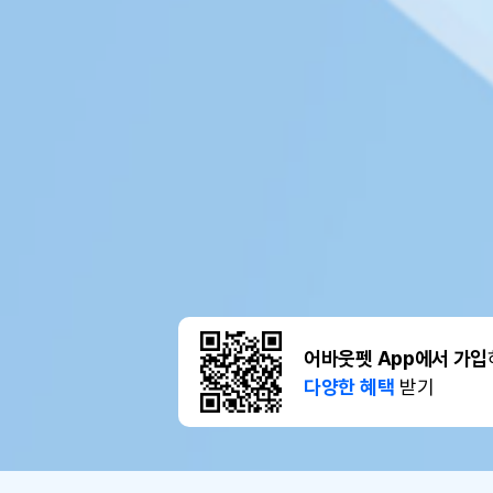
어바웃펫 App에서 가입
다양한 혜택
받기