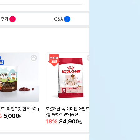
후기
Q&A
0
0
세트] 리얼트릿 한우 50g
로얄캐닌 독 미디엄 어덜트 10
오리젠 독 스몰브리드 4
kg 중형견 면역증진
%
5,000
15%
75,400
원
원
18%
84,900
원