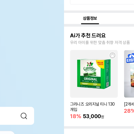
상품정보
Ai가 추천 드려요
우리 아이를 위한 맞춤 취향 저격 상품
그리니즈 오리지널 티니 130
[2개
개입
28
18%
53,000
원