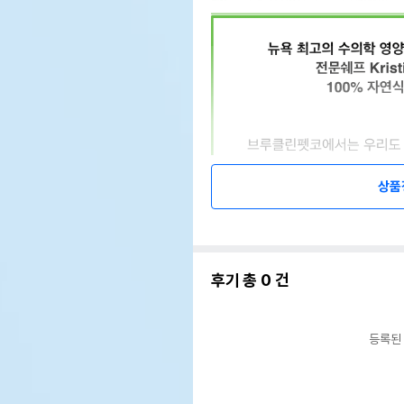
상품
후기 총
0
건
등록된