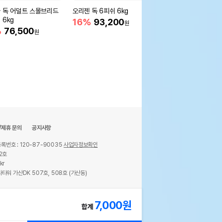
 독 어덜트 스몰브리드
오리젠 독 6피쉬 6kg
오리젠 독 스몰브리드 1.
 6kg
16%
93,200
12%
39,200
원
원
%
76,500
원
/제휴 문의
공지사항
록번호 : 120-87-90035
사업자정보확인
2호
kr
타워 가산DK 507호, 508호 (가산동)
ights reserved.
7,000
원
합계