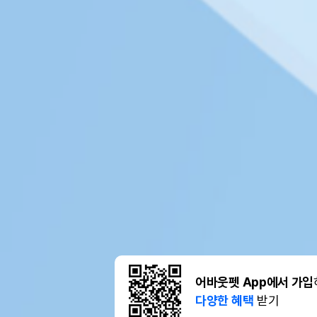
어바웃펫 App에서 가입
다양한 혜택
받기