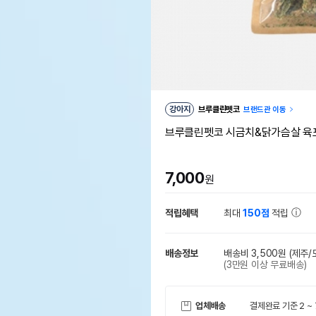
강아지
브루클린펫코
브랜드관 이동
브루클린펫코 시금치&닭가슴살 육포
7,000
원
적립혜택
최대
150점
적립
배송정보
배송비 3,500원
(제주/
(3만원 이상 무료배송)
업체배송
결제완료 기준 2 ~