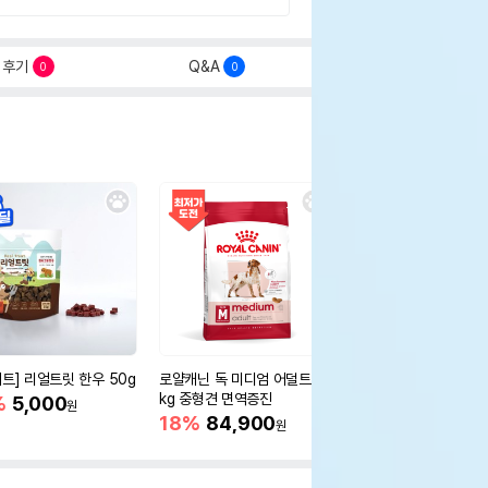
후기
Q&A
0
0
세트] 리얼트릿 한우 50g
로얄캐닌 독 미디엄 어덜트 10
오리젠 독 스몰브리드 4
kg 중형견 면역증진
%
5,000
15%
75,400
원
원
18%
84,900
원