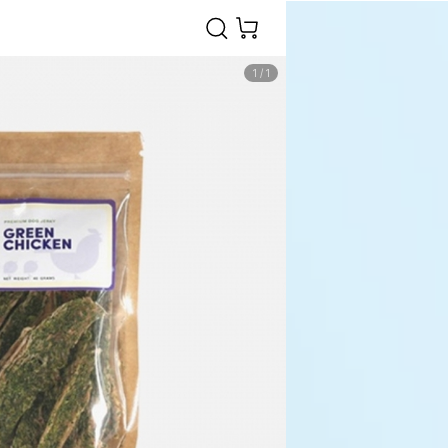
1
/
1