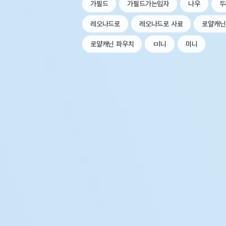
가필드
가필드가는입자
나우
두
레오나드로
레오나드로 사료
로얄캐닌
로얄캐닌 파우치
ㅁl니
미니