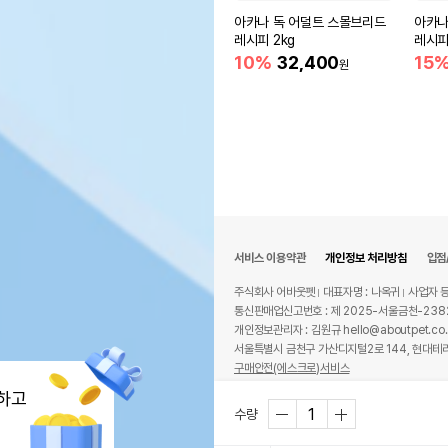
아카나 독 어덜트 스몰브리드
아카나
레시피 2kg
레시피
10%
32,400
15
원
서비스 이용약관
개인정보 처리방침
입점
주식회사 어바웃펫
대표자명 : 나옥귀
사업자 등
통신판매업신고번호 : 제 2025-서울금천-238
개인정보관리자 : 김원규 hello@aboutpet.co.
서울특별시 금천구 가산디지털2로 144, 현대테라
구매안전(에스크로)서비스
© copyright (c) www.aboutpet.co.kr all r
하고
수량