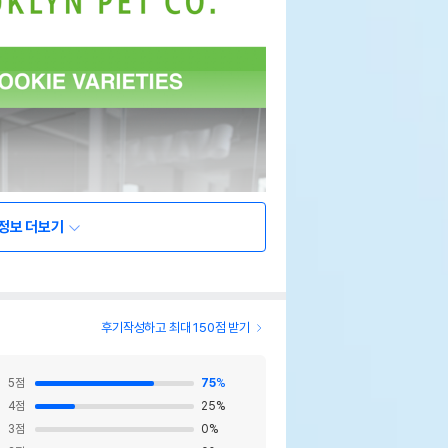
정보 더보기
후기작성하고 최대 150점 받기
5
점
75
%
4
점
25
%
3
점
0
%