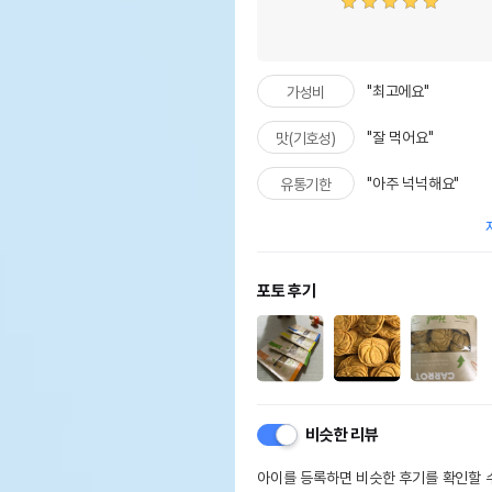
"최고에요"
가성비
"잘 먹어요"
맛(기호성)
"아주 넉넉해요"
유통기한
포토 후기
비슷한 리뷰
아이를 등록하면 비슷한 후기를 확인할 수