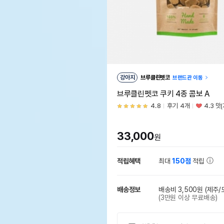
강아지
브루클린펫코
브랜드관 이동
브루클린펫코 쿠키 4종 콤보 A
4.8
후기 4개
4.3 맛
33,000
원
적립혜택
최대
150점
적립
배송정보
배송비 3,500원
(제주/
(3만원 이상 무료배송)