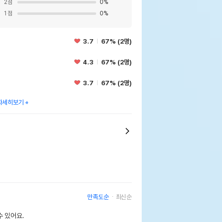
2
점
0
%
1
점
0
%
3.7
67% (2명)
4.3
67% (2명)
3.7
67% (2명)
자세히보기
만족도순
최신순
 있어요.