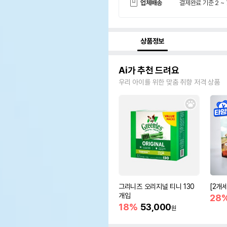
업체배송
결제완료 기준 2 ~
상품정보
Ai가 추천 드려요
우리 아이를 위한 맞춤 취향 저격 상품
그리니즈 오리지널 티니 130
[2개
개입
28
18%
53,000
원