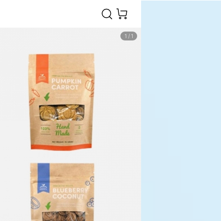
1
/
1