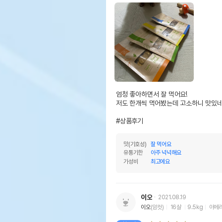
엄청 좋아하면서 잘 먹어요!

저도 한개씩 먹어봤는데 고소하니 맛있네용:
#상품후기
맛(기호성)
잘 먹어요
유통기한
아주 넉넉해요
가성비
최고에요
이오
2021.08.19
이오
(암컷)
16살
9.5kg
아메