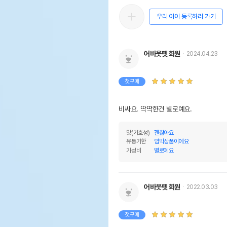
우리 아이 등록하러 가기
어바웃펫 회원
2024.04.23
첫구매
비싸요. 딱딱한건 별로예요.
맛(기호성)
괜찮아요
유통기한
임박상품이에요
가성비
별로예요
어바웃펫 회원
2022.03.03
첫구매