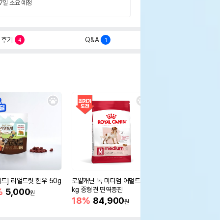
 7일 소요 예정
후기
Q&A
4
1
세트] 리얼트릿 한우 50g
로얄캐닌 독 미디엄 어덜트 10
오리젠 독 스몰브리드 4
kg 중형견 면역증진
%
5,000
15%
75,400
원
원
18%
84,900
원