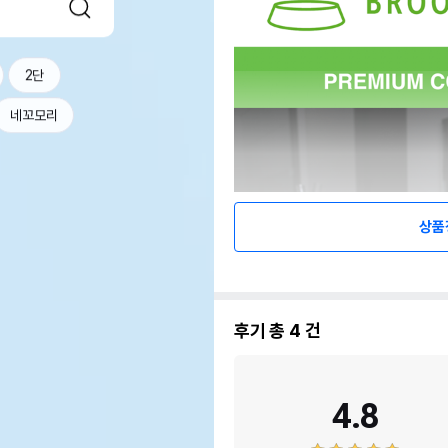
2단
네꼬모리
상품
후기 총
4
건
4.8