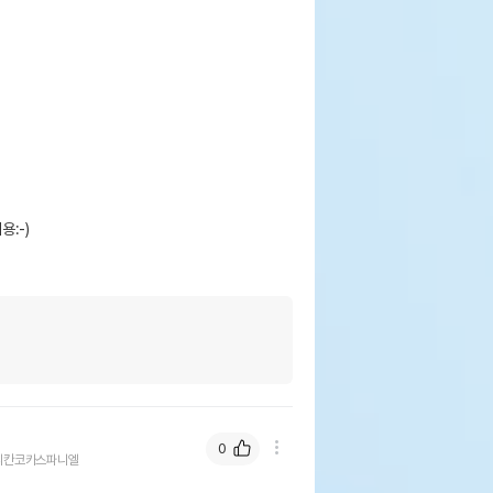
-)

0
리칸코카스파니엘