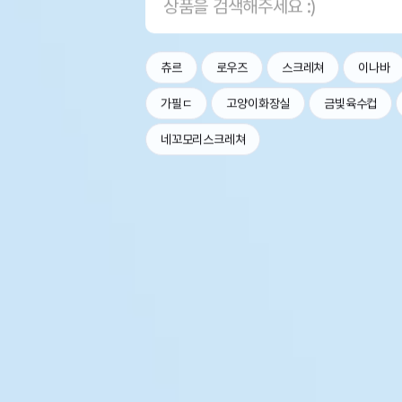
츄르
로우즈
스크레쳐
이나바
가필ㄷ
고양이화장실
금빛육수컵
네꼬모리스크레쳐