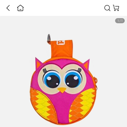
1
/
1