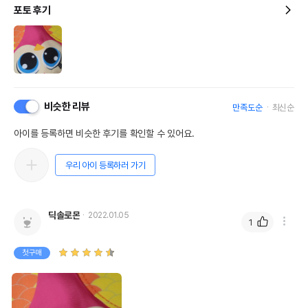
포토 후기
상품 필수 정보
품명 및 모델명
강아지 빽네스 부엉이 L
법에 의한 인증,허가 등을
상세페이지 참조
받았음을 확인할수 있는
경우 그에 대한 사항
비슷한 리뷰
만족도순
최신순
제조국 또는 원산지
중국
아이를 등록하면 비슷한 후기를 확인할 수 있어요.
제조자,수입품의 경우
OUTWARD HOUND(노아)
수입자를 함께 표기
우리 아이 등록하러 가기
AS책임자와 전화번호
어바웃펫//1644-9601
또는 소비자상담 관련
전화번호
딕솔로몬
2022.01.05
1
유통기한이 최소 2026.12.06이거나 그
이후인 상품이 출고됩니다.
첫구매
유통기한
단, 상품명에 유통기한 명시된 경우, 해당
유통기한을 따릅니다.