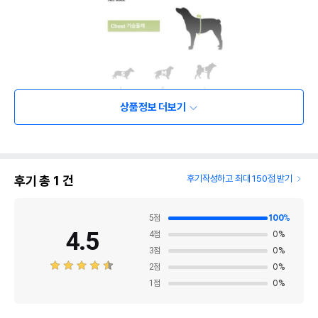
상품정보 더보기
후기 총
1
건
후기작성하고 최대 150점 받기
5
점
100
%
4.5
4
점
0
%
3
점
0
%
2
점
0
%
1
점
0
%