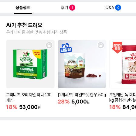
상품정보
후기
Q&A
1
0
Ai가 추천 드려요
우리 아이를 위한 맞춤 취향 저격 상품
그리니즈 오리지널 티니 130
[2개세트] 리얼트릿 한우 50g
로얄캐닌 독 미디
개입
kg 중형견 면역
28%
5,000
원
18%
53,000
18%
84,9
원