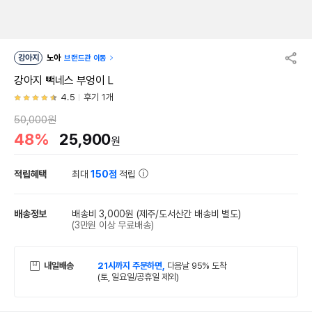
강아지
노아
브랜드관 이동
강아지 빽네스 부엉이 L
4.5
후기 1개
50,000원
48%
25,900
원
적립혜택
최대
150점
적립
배송정보
배송비 3,000원
(제주/도서산간 배송비 별도)
(3만원 이상 무료배송)
내일배송
21시까지 주문하면,
다음날 95% 도착
(토, 일요일/공휴일 제외)