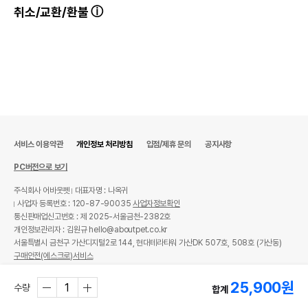
취소/교환/환불
서비스 이용약관
개인정보 처리방침
입점/제휴 문의
공지사항
PC버전으로 보기
주식회사 어바웃펫
대표자명 : 나옥귀
사업자 등록번호 : 120-87-90035
사업자정보확인
통신판매업신고번호 : 제 2025-서울금천-2382호
개인정보관리자 : 김원규 hello@aboutpet.co.kr
서울특별시 금천구 가산디지털2로 144, 현대테라타워 가산DK 507호, 508호 (가산동)
구매안전(에스크로)서비스
© copyright (c) www.aboutpet.co.kr all rights reserved.
25,900
원
수량
합계