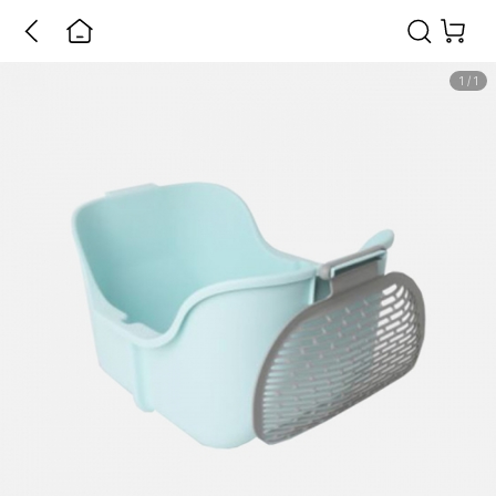
1
/
1