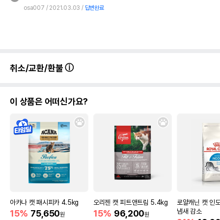
osa007
2021.03.03
답변완료
취소/교환/환불
이 상품은 어떠신가요?
아카나 캣 패시피카 4.5kg
오리젠 캣 피트앤트림 5.4kg
로얄캐닌 캣 인도어
냄새 감소
15%
75,650
15%
96,200
원
원