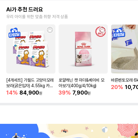
Ai가 추천 드려요
우리 아이를 위한 맞춤 취향 저격 상품
[4개세트] 가필드 고양이모래
로얄캐닌 캣 마더&베이비 모
바른벤토모래 6
보라(굵은입자) 4.55kg 카사
아보기(400g/4/10kg)
20%
10,7
바모래
14%
84,900
39%
7,900
원
원