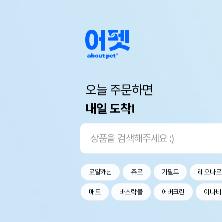
오늘 주문하면
내일 도착!
로얄캐닌
츄르
가필드
레오나르
매트
바스락볼
에버크린
이나바