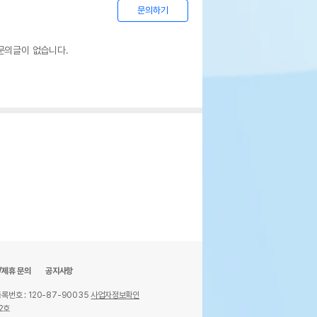
문의하기
문의글이 없습니다.
가루,비타민E,인삼추출물,프락토올리고당,
분,연어,연육,정제수,식물성유지,식향,녹차
8개
이상
드사에서 제공한 정보로 모든 책임은 브랜드사에 있습니다.
해당 정보는 브랜드사 사정에 의해 일부 변경될 수 있습니다.
/제휴 문의
공지사항
록번호 : 120-87-90035
사업자정보확인
파마이펫 귀한맛 연어맛 8개입
2호