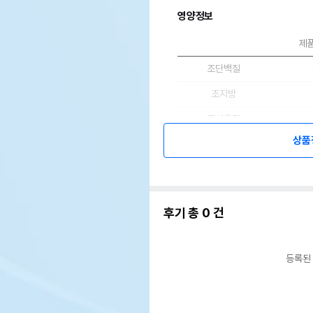
영양정보
제
조단백질
조지방
조섬유질
상품
조회분
칼슘
인
후기 총
0
건
오메가3
오메가6
등록된
수분
탄수화물