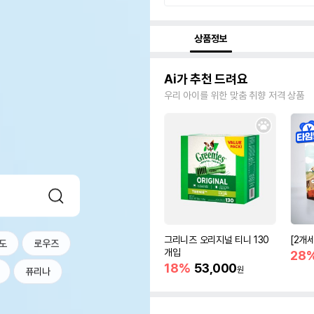
상품정보
Ai가 추천 드려요
우리 아이를 위한 맞춤 취향 저격 상품
그리니즈 오리지널 티니 130
[2개
도
로우즈
개입
28
18%
53,000
원
퓨리나