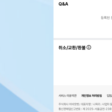
기타성분
Q&A
상세 정보
등록된 
보리맥아
원료구성
고구마전
추출물
포장상태
소포장
취소/교환/환불
소포장 단위
15g x 
제품 타입
파우치
권장 연령
3개월 
* 브랜
* 
서비스 이용약관
개인정보 처리방침
입점
상품 필수 정보
주식회사 어바웃펫
대표자명 : 나옥귀
사업자 등
품명 및 모델명
배고
통신판매업신고번호 : 제 2025-서울금천-238