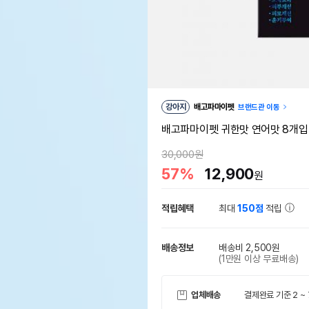
강아지
배고파마이펫
브랜드관 이동
배고파마이펫 귀한맛 연어맛 8개입
30,000원
57%
12,900
원
적립혜택
최대
150점
적립
배송정보
배송비 2,500원
(1만원 이상 무료배송)
업체배송
결제완료 기준 2 ~