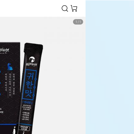
1
/
1