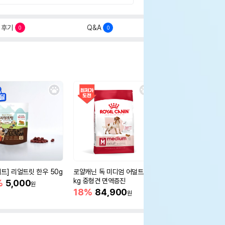
후기
Q&A
0
0
세트] 리얼트릿 한우 50g
로얄캐닌 독 미디엄 어덜트 10
오리젠 독 스몰브리드 4
kg 중형견 면역증진
%
5,000
15%
75,400
원
원
18%
84,900
원