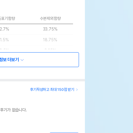
품표기함량
수분제외함량
2.7%
33.75%
1.5%
18.75%
0.5%
6.25%
정보 더보기
0.23%
2.88%
0.02%
0.25%
0.02%
0.25%
후기작성하고 최대 150점 받기
0%
0%
0%
0%
 후기가 없습니다.
92%
38.36%