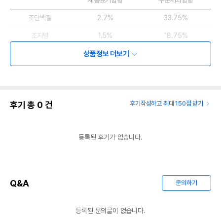
제품표기함량
수분제외함량
조단백질
2.7%
33.75%
조지방
1.5%
18.75%
조섬유질
상품정보 더보기
0.5%
6.25%
조회분
0.23%
2.88%
칼슘
0.02%
0.25%
후기 총
0
건
후기작성하고 최대 150점 받기
인
0.02%
0.25%
오메가3
0%
0%
등록된 후기가 없습니다.
오메가6
0%
0%
수분
92%
탄수화물
38.36%
Q&A
문의하기
기타성분
등록된 문의글이 없습니다.