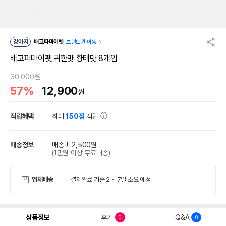
강아지
배고파마이펫
브랜드관 이동
배고파마이펫 귀한맛 황태맛 8개입
30,000원
57%
12,900
원
적립혜택
최대
150점
적립
배송정보
배송비 2,500원
(1만원 이상 무료배송)
업체배송
결제완료 기준 2 ~ 7일 소요 예정
상품정보
후기
Q&A
0
0