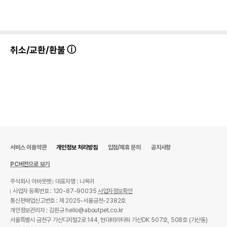
상세 정보
북어,비타민E,황태,프락토올리고당,인삼추출물,
원료구성
고구마전분,연육,정제수,식물성유지,식향,녹차추
출물,난황,맥아가루
취소/교환/환불
포장상태
소포장
소포장 단위
15g x 8개
제품 타입
파우치
권장 연령
3개월 이상
* 브랜드사에서 제공한 정보로 모든 책임은 브랜드사에 있습니다.
* 해당 정보는 브랜드사 사정에 의해 일부 변경될 수 있습니다.
서비스 이용약관
개인정보 처리방침
입점/제휴 문의
공지사항
PC버전으로 보기
상품 필수 정보
주식회사 어바웃펫
대표자명 : 나옥귀
품명 및 모델명
배고파마이펫 귀한맛 황태맛 8개입
사업자 등록번호 : 120-87-90035
사업자정보확인
통신판매업신고번호 : 제 2025-서울금천-2382호
법에 의한 인증,허가 등을
개인정보관리자 : 김원규 hello@aboutpet.co.kr
상세페이지 참조
받았음을 확인할수 있는
서울특별시 금천구 가산디지털2로 144, 현대테라타워 가산DK 507호, 508호 (가산동)
경우 그에 대한 사항