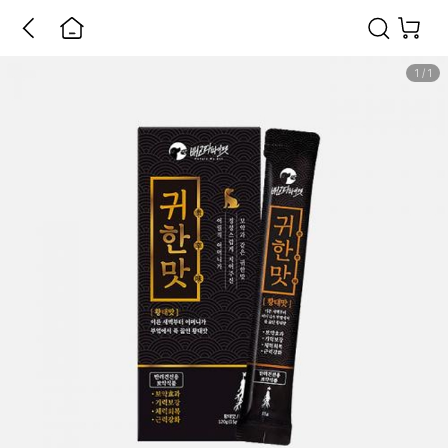
1
/
1