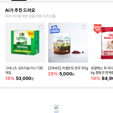
Ai가 추천 드려요
우리 아이를 위한 맞춤 취향 저격 상품
그리니즈 오리지널 티니 130
[2개세트] 리얼트릿 한우 50g
로얄캐닌 독 미디
개입
kg 중형견 면역
28%
5,000
원
18%
53,000
18%
84,9
원