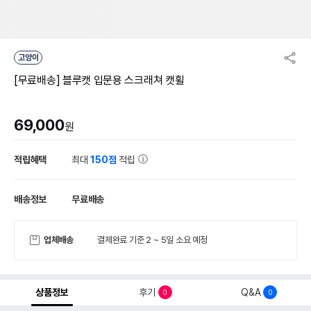
고양이
[무료배송] 블루캣 입문용 스크래쳐 캣휠
69,000
원
적립혜택
최대
150점
적립
배송정보
무료배송
업체배송
결제완료 기준 2 ~ 5일 소요 예정
상품정보
후기
Q&A
0
0