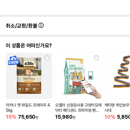
취소/교환/환불
이 상품은 어떠신가요?
아카나 캣 와일드 프레이리 4.
오엘라 신장검사용 고양이모래
캐티맨 레인보우
5kg
닥터 메디샌드 프리미엄 벤토
시대
나이트 6.5kg
15%
75,650
15,980
10%
5,85
원
원