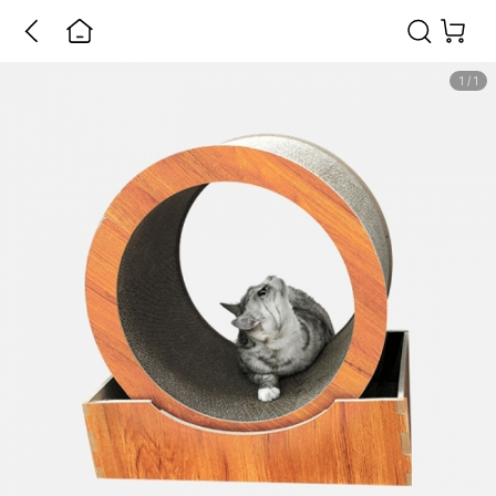
1
/
1