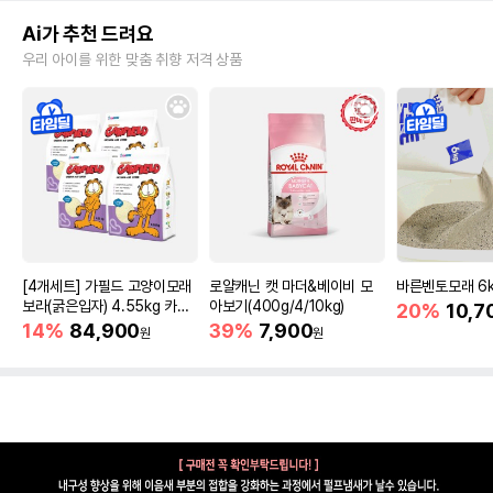
Ai가 추천 드려요
우리 아이를 위한 맞춤 취향 저격 상품
[4개세트] 가필드 고양이모래
로얄캐닌 캣 마더&베이비 모
바른벤토모래 6
보라(굵은입자) 4.55kg 카사
아보기(400g/4/10kg)
20%
10,7
바모래
14%
84,900
39%
7,900
원
원