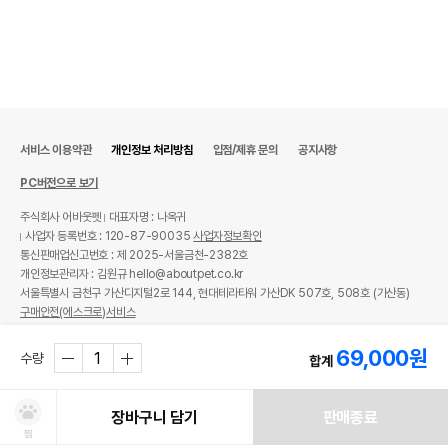
서비스 이용약관
개인정보 처리방침
입점/제휴 문의
공지사항
PC버전으로 보기
주식회사 어바웃펫
대표자명 : 나옥귀
사업자 등록번호 : 120-87-90035
사업자정보확인
통신판매업신고번호 : 제 2025-서울금천-2382호
개인정보관리자 : 김원규 hello@aboutpet.co.kr
서울특별시 금천구 가산디지털2로 144, 현대테라타워 가산DK 507호, 508호 (가산동)
구매안전(에스크로)서비스
© copyright (c) www.aboutpet.co.kr all rights reserved.
69,000
원
수량
합계
장바구니 담기
판매종료
찜