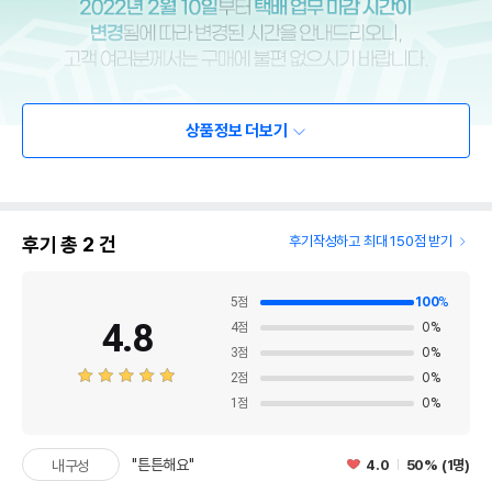
상품정보 더보기
후기 총
2
건
후기작성하고 최대 150점 받기
5
점
100
%
4.8
4
점
0
%
3
점
0
%
2
점
0
%
1
점
0
%
"튼튼해요"
4.0
50% (1명)
내구성