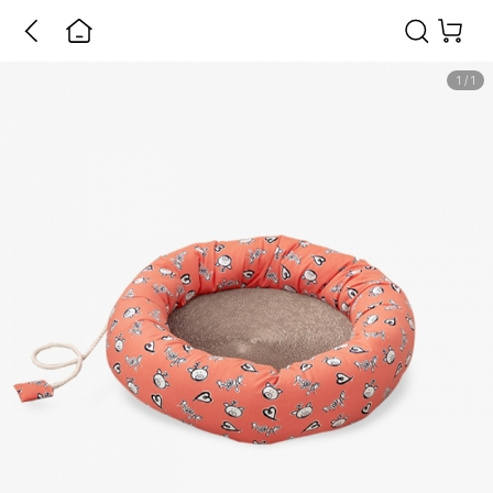
1
/
1