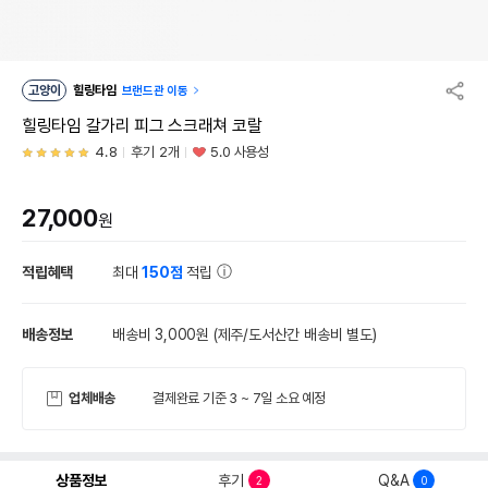
고양이
힐링타임
브랜드관 이동
힐링타임 갈가리 피그 스크래쳐 코랄
4.8
후기 2개
5.0 사용성
27,000
원
적립혜택
최대
150점
적립
배송정보
배송비 3,000원
(제주/도서산간 배송비 별도)
업체배송
결제완료 기준 3 ~ 7일 소요 예정
상품정보
후기
Q&A
2
0