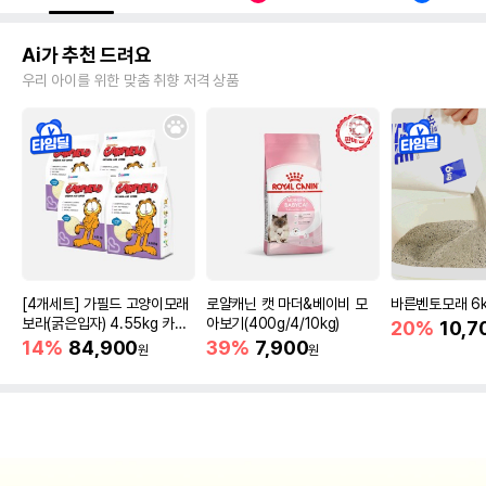
Ai가 추천 드려요
우리 아이를 위한 맞춤 취향 저격 상품
[4개세트] 가필드 고양이모래
로얄캐닌 캣 마더&베이비 모
바른벤토모래 6
보라(굵은입자) 4.55kg 카사
아보기(400g/4/10kg)
20%
10,7
바모래
14%
84,900
39%
7,900
원
원