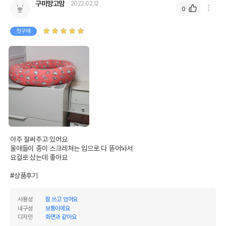
구미망고맘
2022.02.12
0
첫구매
아주 잘써주고 있어요

울애들이 종이 스크레쳐는 입으로 다 뜯어놔서

요걸로 샀는데 좋아요

#상품후기
사용성
잘 쓰고 있어요
내구성
보통이에요
디자인
화면과 같아요