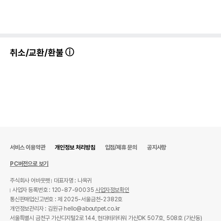
취소/교환/환불
서비스 이용약관
개인정보 처리방침
입점/제휴 문의
공지사항
PC버전으로 보기
주식회사 어바웃펫
대표자명 : 나옥귀
사업자 등록번호 : 120-87-90035
사업자정보확인
통신판매업신고번호 : 제 2025-서울금천-2382호
개인정보관리자 : 김원규 hello@aboutpet.co.kr
서울특별시 금천구 가산디지털2로 144, 현대테라타워 가산DK 507호, 508호 (가산동)