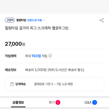
고양이
힐링타임
브랜드관 이동
힐링타임 갈가리 피그 스크래쳐 옐로우그린
27,000
원
적립혜택
최대
150점
적립
배송정보
배송비 3,000원
(제주/도서산간 배송비 별도)
업체배송
결제완료 기준 3 ~ 7일 소요 예정
상품정보
후기
Q&A
0
1