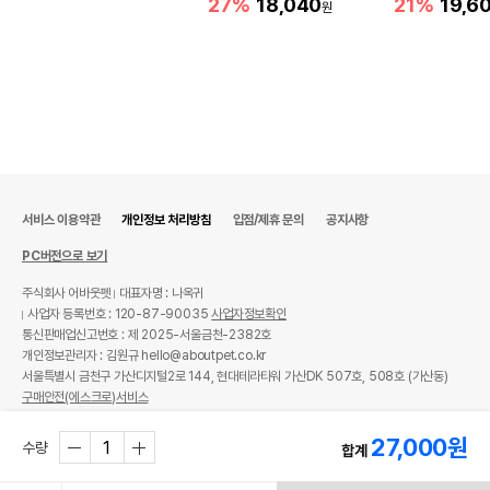
27%
18,040
21%
19,6
원
서비스 이용약관
개인정보 처리방침
입점/제휴 문의
공지사항
PC버전으로 보기
주식회사 어바웃펫
대표자명 : 나옥귀
사업자 등록번호 : 120-87-90035
사업자정보확인
통신판매업신고번호 : 제 2025-서울금천-2382호
개인정보관리자 : 김원규 hello@aboutpet.co.kr
서울특별시 금천구 가산디지털2로 144, 현대테라타워 가산DK 507호, 508호 (가산동)
구매안전(에스크로)서비스
© copyright (c) www.aboutpet.co.kr all rights reserved.
27,000
원
수량
합계