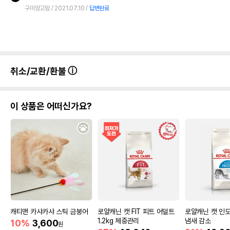
구미망고맘
2021.07.10
답변완료
취소/교환/환불
이 상품은 어떠신가요?
캐티맨 카샤카샤 스틱 금붕어
로얄캐닌 캣 FIT 피트 어덜트
로얄캐닌 캣 인도어
1.2kg 체중관리
냄새 감소
10%
3,600
원