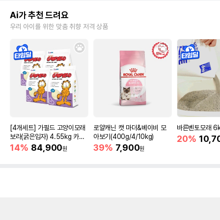
Ai가 추천 드려요
우리 아이를 위한 맞춤 취향 저격 상품
[4개세트] 가필드 고양이모래
로얄캐닌 캣 마더&베이비 모
바른벤토모래 6
보라(굵은입자) 4.55kg 카사
아보기(400g/4/10kg)
20%
10,7
바모래
14%
84,900
39%
7,900
원
원