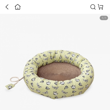
1
/
1