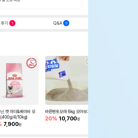
후기
Q&A
1
0
닌 캣 마더&베이비 모
바른벤토모래 6kg 모아보기
로얄캐닌 캣 인도어 4k
400g/4/10kg)
새 감소
20%
10,700
원
%
7,900
16%
55,000
원
원