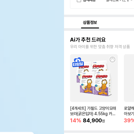
상품정보
Ai가 추천 드려요
우리 아이를 위한 맞춤 취향 저격 상품
[4개세트] 가필드 고양이모래
로얄캐
보라(굵은입자) 4.55kg 카사
아보기(
바모래
14%
84,900
39
원