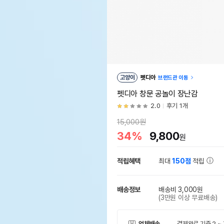
고양이
펫디아
브랜드관 이동
펫디아 창문 공놀이 장난감
2.0
후기 1개
15,000원
34%
9,800
원
적립혜택
최대
150점
적립
배송정보
배송비 3,000원
(3만원 이상 무료배송)
업체배송
결제완료 기준 2 ~