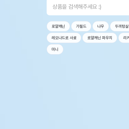
로얄캐닌
가필드
나우
두끼텅살
레오나드로 사료
로얄캐닌 파우치
리
미니