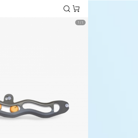
1
/
1