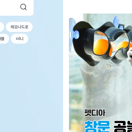
레오나드로
커블
ㅁl니