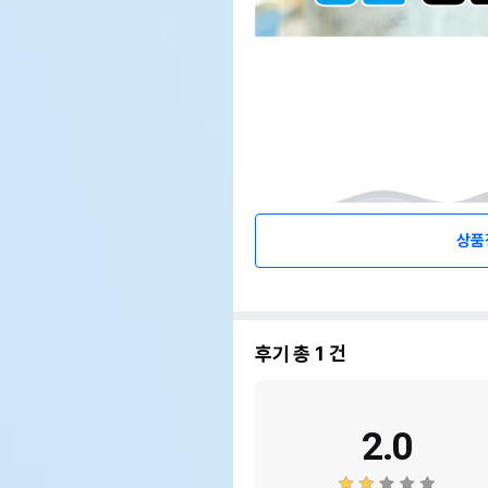
상품
후기 총
1
건
2.0