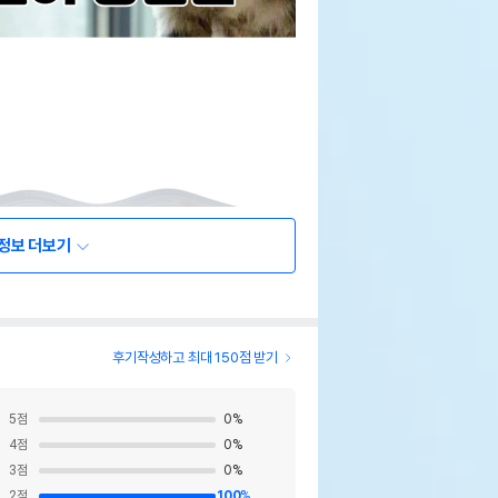
정보 더보기
후기작성하고 최대 150점 받기
5
점
0
%
4
점
0
%
3
점
0
%
2
점
100
%