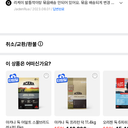
리케이 발톱깍이랑 묶음배송 안되어 있어요. 묶음 배송되게 변경 요청 드립니다
JadenRua
2023.08.01
답변완료
취소/교환/환불
상품 필수 정보
이 상품은 어떠신가요?
품명 및 모델명
리케이 네일파일
법에 의한 인증,허가 등을
상세페이지 참조
받았음을 확인할수 있는
경우 그에 대한 사항
제조국 또는 원산지
대만
제조자,수입품의 경우
RIKEI
수입자를 함께 표기
아카나 독 어덜트 스몰브리드
아카나 독 프리런 덕 11.4kg
오리젠 독 6피쉬 
AS책임자와 전화번호
레시피 6kg