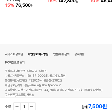
15%
142,800
10%
45,4
원
어바웃펫//1644-9601
또는 소비자상담 관련
15%
76,500
원
전화번호
유통기한이 최소 2026.12.05이거나 그
이후인 상품이 출고됩니다.
유통기한
단, 상품명에 유통기한 명시된 경우, 해당
유통기한을 따릅니다.
서비스 이용약관
개인정보 처리방침
입점/제휴 문의
공지사항
PC버전으로 보기
주식회사 어바웃펫
대표자명 : 나옥귀
사업자 등록번호 : 120-87-90035
사업자정보확인
통신판매업신고번호 : 제 2025-서울금천-2382호
개인정보관리자 : 김원규 hello@aboutpet.co.kr
서울특별시 금천구 가산디지털2로 144, 현대테라타워 가산DK 507호, 508호 (가산동)
구매안전(에스크로)서비스
© copyright (c) www.aboutpet.co.kr all rights reserved.
7,500
원
수량
합계