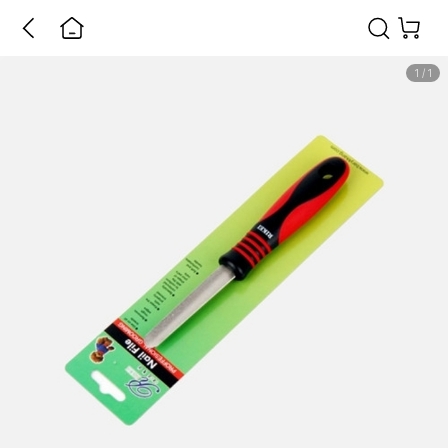
1
/
1