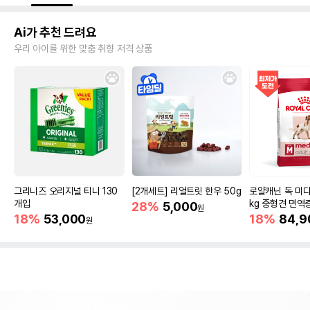
Ai가 추천 드려요
우리 아이를 위한 맞춤 취향 저격 상품
그리니즈 오리지널 티니 130
[2개세트] 리얼트릿 한우 50g
로얄캐닌 독 미디
개입
kg 중형견 면역
28%
5,000
원
18%
53,000
18%
84,9
원