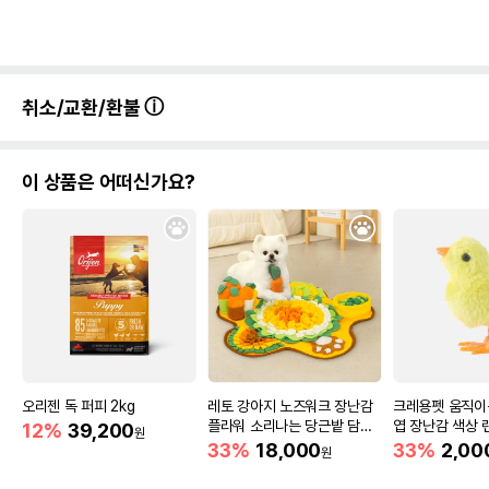
취소/교환/환불
이 상품은 어떠신가요?
오리젠 독 퍼피 2kg
레토 강아지 노즈워크 장난감
크레용펫 움직이
플라워 소리나는 당근밭 담요
엽 장난감 색상 
12%
39,200
원
매트
33%
18,000
33%
2,00
원