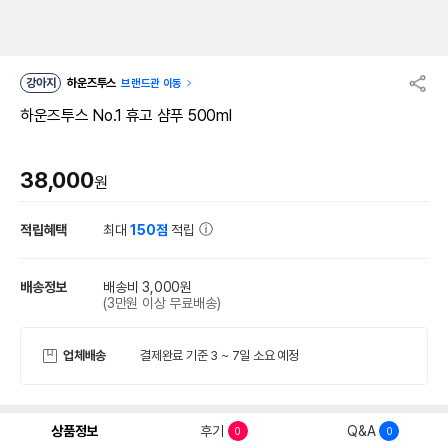
강아지
하운즈투스
브랜드관 이동
하운즈투스 No.1 휴고 샴푸 500ml
38,000
원
적립혜택
최대
150점
적립
배송정보
배송비 3,000원
(3만원 이상 무료배송)
업체배송
결제완료 기준 3 ~ 7일 소요 예정
상품정보
후기
Q&A
0
0