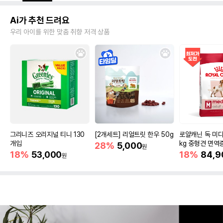
Ai가 추천 드려요
우리 아이를 위한 맞춤 취향 저격 상품
그리니즈 오리지널 티니 130
[2개세트] 리얼트릿 한우 50g
로얄캐닌 독 미디
개입
kg 중형견 면역
28%
5,000
원
18%
53,000
18%
84,9
원