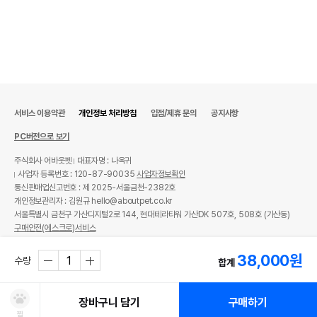
서비스 이용약관
개인정보 처리방침
입점/제휴 문의
공지사항
PC버전으로 보기
주식회사 어바웃펫
대표자명 : 나옥귀
사업자 등록번호 : 120-87-90035
사업자정보확인
통신판매업신고번호 : 제 2025-서울금천-2382호
개인정보관리자 : 김원규 hello@aboutpet.co.kr
서울특별시 금천구 가산디지털2로 144, 현대테라타워 가산DK 507호, 508호 (가산동)
구매안전(에스크로)서비스
© copyright (c) www.aboutpet.co.kr all rights reserved.
38,000
원
수량
합계
장바구니 담기
구매하기
찜