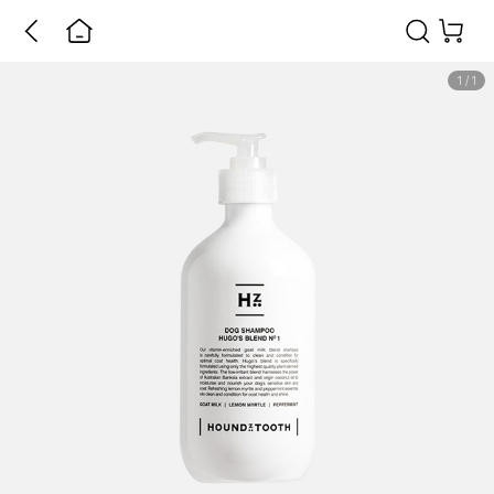
1
/
1