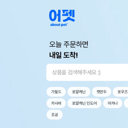
오늘 주문하면
내일 도착!
가필드
로얄캐닌
캣만두
로우즈
카사바
로얄캐닌 인도어
아카나
조공