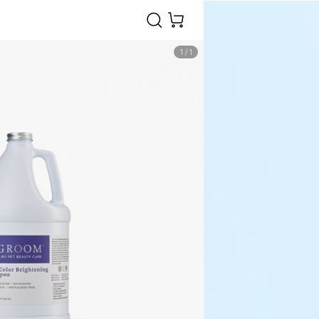
1
/
1