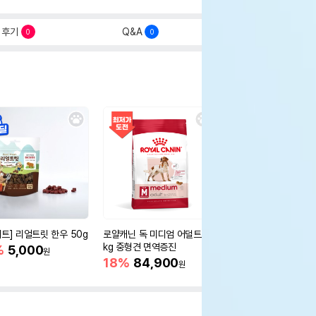
후기
Q&A
0
0
세트] 리얼트릿 한우 50g
로얄캐닌 독 미디엄 어덜트 10
오리젠 독 스몰브리드 4
kg 중형견 면역증진
%
5,000
15%
75,400
원
원
18%
84,900
원