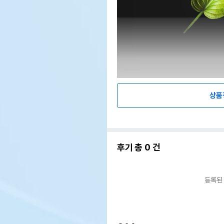
상품
후기 총
0
건
등록된