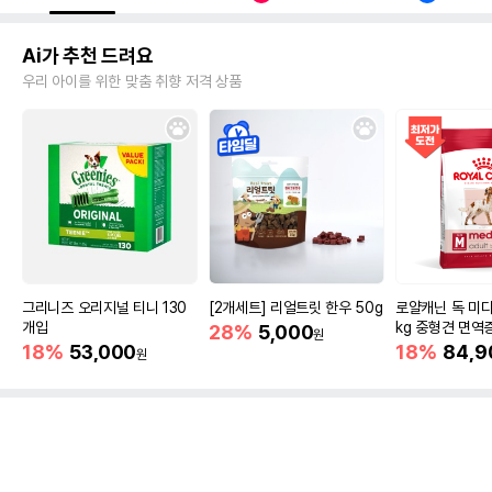
Ai가 추천 드려요
우리 아이를 위한 맞춤 취향 저격 상품
그리니즈 오리지널 티니 130
[2개세트] 리얼트릿 한우 50g
로얄캐닌 독 미디
개입
kg 중형견 면역
28%
5,000
원
18%
53,000
18%
84,9
원