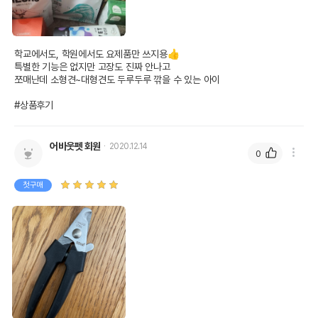
학교에서도, 학원에서도 요제품만 쓰지용👍

특별한 기능은 없지만 고장도 진짜 안나고

쪼매난데 소형견~대형견도 두루두루 깎을 수 있는 아이

#상품후기
어바웃펫 회원
2020.12.14
0
첫구매