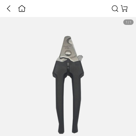
1
/
1