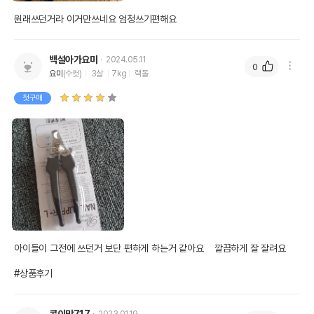
원래쓰던거라 이거만쓰네요 엄청쓰기편해요
상품 필수 정보
백설아가요미
품명 및 모델명
리케이 발톱깎이 블랙
2024.05.11
0
요미
(수컷)
3살
7kg
랙돌
법에 의한 인증,허가 등을
상세페이지 참조
받았음을 확인할수 있는
첫구매
경우 그에 대한 사항
제조국 또는 원산지
대만
제조자,수입품의 경우
RIKEI//해당사항없음
수입자를 함께 표기
AS책임자와 전화번호
어바웃펫//1644-9601
또는 소비자상담 관련
전화번호
유통기한이 최소 2026.12.06이거나 그
아이들이 그전에 쓰던거 보단 편하게 하는거 같아요    깔끔하게 잘 잘려요

이후인 상품이 출고됩니다.
유통기한
#상품후기
단, 상품명에 유통기한 명시된 경우, 해당
유통기한을 따릅니다.