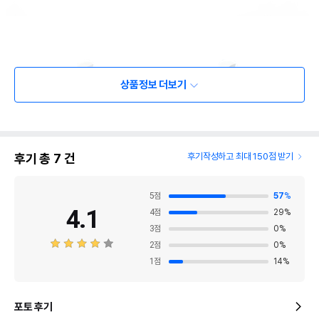
상품정보 더보기
후기 총
7
건
후기작성하고 최대 150점 받기
5
점
57
%
4.1
4
점
29
%
3
점
0
%
2
점
0
%
1
점
14
%
포토 후기