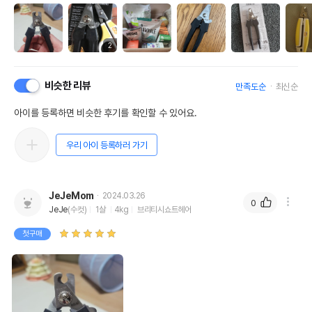
2
비슷한 리뷰
만족도순
최신순
아이를 등록하면 비슷한 후기를 확인할 수 있어요.
우리 아이 등록하러 가기
JeJeMom
2024.03.26
0
JeJe
(수컷)
1살
4kg
브리티시쇼트헤어
첫구매