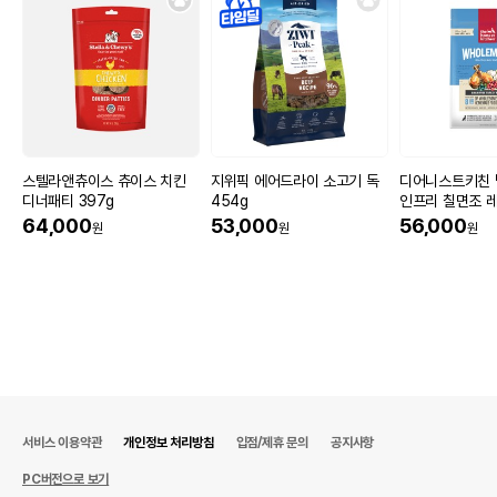
스텔라앤츄이스 츄이스 치킨
지위픽 에어드라이 소고기 독
디어니스트키친 
디너패티 397g
454g
인프리 칠면조 레
64,000
53,000
56,000
원
원
원
서비스 이용약관
개인정보 처리방침
입점/제휴 문의
공지사항
PC버전으로 보기