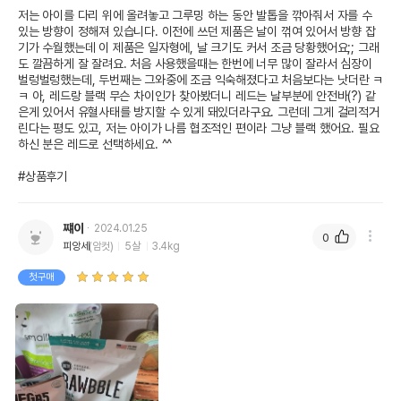
저는 아이를 다리 위에 올려놓고 그루밍 하는 동안 발톱을 깎아줘서 자를 수 
있는 방향이 정해져 있습니다. 이전에 쓰던 제품은 날이 꺾여 있어서 방향 잡
기가 수월했는데 이 제품은 일자형에, 날 크기도 커서 조금 당황했어요;; 그래
도 깔끔하게 잘 잘려요. 처음 사용했을때는 한번에 너무 많이 잘라서 심장이 
벌렁벌렁했는데, 두번째는 그와중에 조금 익숙해졌다고 처음보다는 낫더란 ㅋ
ㅋ 아, 레드랑 블랙 무슨 차이인가 찾아봤더니 레드는 날부분에 안전바(?) 같
은게 있어서 유혈사태를 방지할 수 있게 돼있더라구요. 그런데 그게 걸리적거
린다는 평도 있고, 저는 아이가 나름 협조적인 편이라 그냥 블랙 했어요. 필요
하신 분은 레드로 선택하세요. ^^

#상품후기
쨰이
2024.01.25
0
피앙세
(암컷)
5살
3.4kg
첫구매