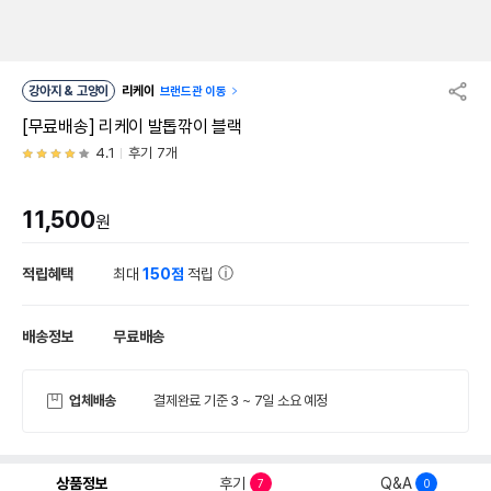
강아지 & 고양이
리케이
브랜드관 이동
[무료배송] 리케이 발톱깎이 블랙
4.1
후기 7개
11,500
원
적립혜택
최대
150점
적립
배송정보
무료배송
업체배송
결제완료 기준 3 ~ 7일 소요 예정
상품정보
후기
Q&A
7
0