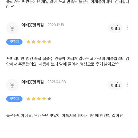
슬리커도 써봤는데요 제일 많이 쓰고 만족도 높은건 이제픔이네요. 감사합니
다 ^^
어바웃펫 회원
2020.12.18
0
첫구매
포메라니안 엉킨 속털 잘풀수 있을까 여러개 알아보고 가격과 제품퀄리티 감
안해서 주문했어요. 사용해 보니 맘에 들어서 영상으로 후기 남겨요^^
어바웃펫 회원
2021.04.08
0
첫구매
늘쓰는빗이에요. 오래쓰면 빗날이 이쪽저쪽 휘어서 1년에 한번씩 갈아요