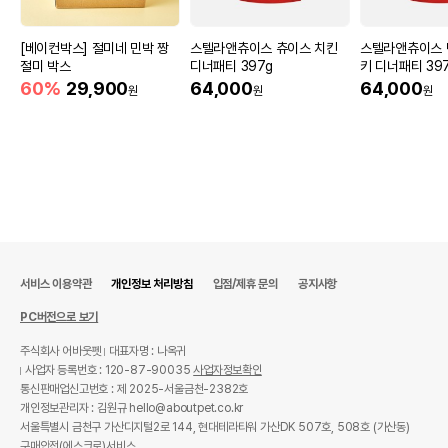
[베이컨박스] 절미네 민박 짱
스텔라앤츄이스 츄이스 치킨
스텔라앤츄이스 
절미 박스
디너패티 397g
키 디너패티 39
60%
29,900
64,000
64,000
원
원
원
서비스 이용약관
개인정보 처리방침
입점/제휴 문의
공지사항
PC버전으로 보기
주식회사 어바웃펫
대표자명 : 나옥귀
사업자 등록번호 : 120-87-90035
사업자정보확인
통신판매업신고번호 : 제 2025-서울금천-2382호
개인정보관리자 : 김원규 hello@aboutpet.co.kr
서울특별시 금천구 가산디지털2로 144, 현대테라타워 가산DK 507호, 508호 (가산동)
구매안전(에스크로)서비스