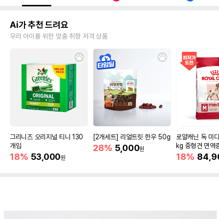
Ai가 추천 드려요
우리 아이를 위한 맞춤 취향 저격 상품
그리니즈 오리지널 티니 130
[2개세트] 리얼트릿 한우 50g
로얄캐닌 독 미디
개입
kg 중형견 면역
28%
5,000
원
18%
53,000
18%
84,9
원