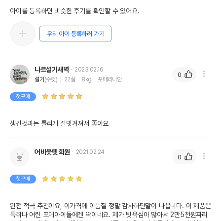
아이를 등록하면 비슷한 후기를 확인할 수 있어요.
우리 아이 등록하러 가기
나르설기새벽
2023.02.16
0
설기
(수컷)
22살
8kg
포메라니안
첫구매
생긴것과는 틀리게 잘빗겨져서 좋아요
어바웃펫 회원
2021.02.24
0
첫구매
완전 적극 추천이요, 이가격에 이품질 정말 감사하단말이 나옵니다. 이 제품은 
특히나 어린 포메아이들에겐 딱이네요. 제가 빗욕심이 많아서 2만5천원짜리 