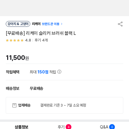
강아지 & 고양이
리케이
브랜드관 이동
[무료배송] 리케이 슬리커 브러쉬 블랙 L
4.8
후기 4개
11,500
원
적립혜택
최대
150점
적립
배송정보
무료배송
업체배송
결제완료 기준 3 ~ 7일 소요 예정
상품정보
후기
Q&A
4
0