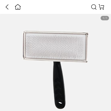
1
/
1