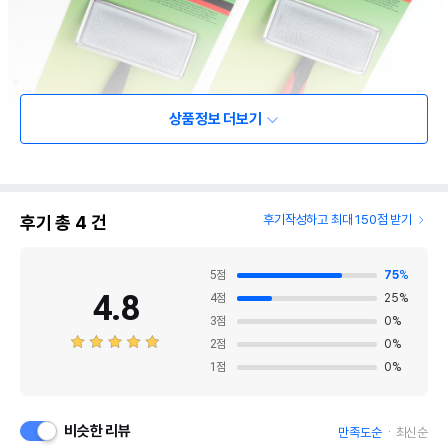
상품정보 더보기
후기 총
4
건
후기작성하고 최대 150점 받기
5
점
75
%
4.8
4
점
25
%
3
점
0
%
2
점
0
%
1
점
0
%
비슷한 리뷰
만족도순
최신순