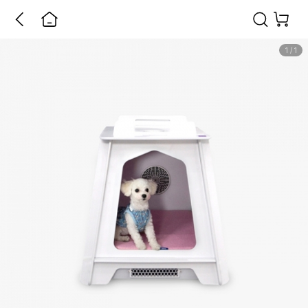
1
/
1