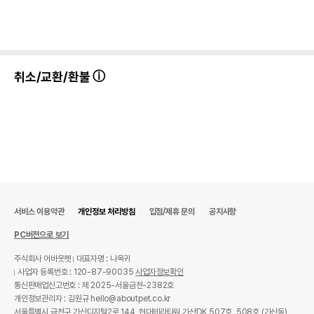
취소/교환/환불
서비스 이용약관
개인정보 처리방침
입점/제휴 문의
공지사항
PC버전으로 보기
주식회사 어바웃펫
대표자명 : 나옥귀
사업자 등록번호 : 120-87-90035
사업자정보확인
통신판매업신고번호 : 제 2025-서울금천-2382호
개인정보관리자 : 김원규 hello@aboutpet.co.kr
서울특별시 금천구 가산디지털2로 144, 현대테라타워 가산DK 507호, 508호 (가산동)