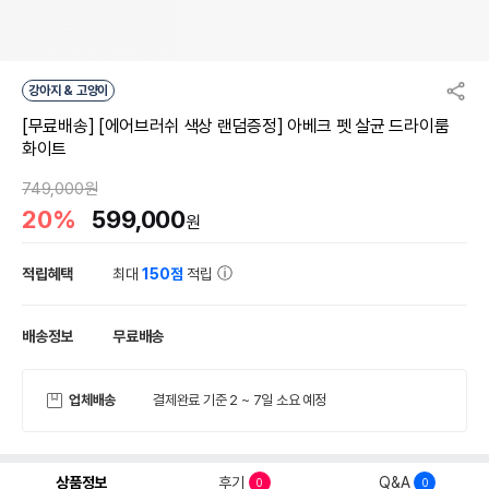
강아지 & 고양이
[무료배송] [에어브러쉬 색상 랜덤증정] 아베크 펫 살균 드라이룸
화이트
749,000원
20%
599,000
원
적립혜택
최대
150점
적립
배송정보
무료배송
업체배송
결제완료 기준 2 ~ 7일 소요 예정
상품정보
후기
Q&A
0
0