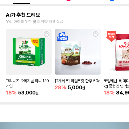
Ai가 추천 드려요
우리 아이를 위한 맞춤 취향 저격 상품
그리니즈 오리지널 티니 130
[2개세트] 리얼트릿 한우 50g
로얄캐닌 독 미디
개입
kg 중형견 면역
28%
5,000
원
18%
53,000
18%
84,9
원