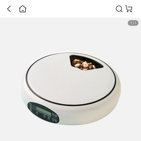
1
/
1