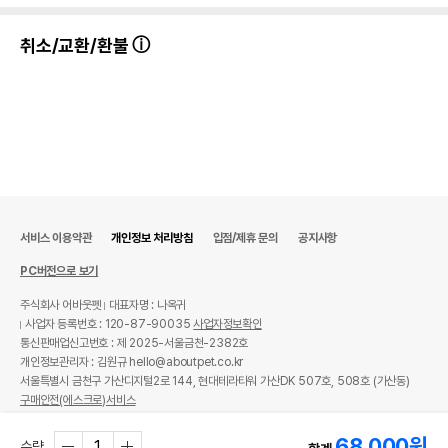
취소/교환/환불
서비스 이용약관
개인정보 처리방침
입점/제휴 문의
공지사항
PC버전으로 보기
주식회사 어바웃펫
대표자명 : 나옥귀
사업자 등록번호 : 120-87-90035
사업자정보확인
통신판매업신고번호 : 제 2025-서울금천-2382호
개인정보관리자 : 김원규 hello@aboutpet.co.kr
서울특별시 금천구 가산디지털2로 144, 현대테라타워 가산DK 507호, 508호 (가산동)
구매안전(에스크로)서비스
© copyright (c) www.aboutpet.co.kr all rights reserved.
68,000
원
수량