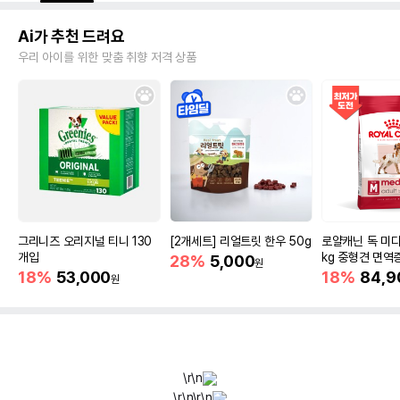
Ai가 추천 드려요
우리 아이를 위한 맞춤 취향 저격 상품
그리니즈 오리지널 티니 130
[2개세트] 리얼트릿 한우 50g
로얄캐닌 독 미디
개입
kg 중형견 면역
28%
5,000
원
18%
53,000
18%
84,9
원
\r\n
\r\n
\r\n