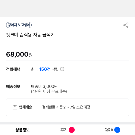
강아지 & 고양이
펫크미 습식용 자동 급식기
68,000
원
적립혜택
최대
150점
적립
배송정보
배송비 3,000원
(4만원 이상 무료배송)
업체배송
결제완료 기준 2 ~ 7일 소요 예정
상품정보
후기
Q&A
0
0