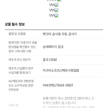
\r\n
\r\n
\r\n
상품 필수 정보
품명 및 모델명
펫크미 습식용 자동 급식기
법에 의한 인증,허가 등을
상세페이지 참조
받았음을 확인할수 있는
경우 그에 대한 사항
제조국 또는 원산지
중국 OEM
제조자,수입품의 경우
아크미소프트//해당사항없음
수입자를 함께 표기
AS책임자와 전화번호
어바웃펫//1644-9601
또는 소비자상담 관련
전화번호
유통기한이 최소 2026.12.06이거나 그
이후인 상품이 출고됩니다.
유통기한
단, 상품명에 유통기한 명시된 경우, 해당