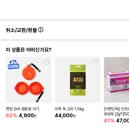
취소/교환/환불
이 상품은 어떠신가요?
펫띵 2in1 캠핑용 식기
아투 독 오리 1.5kg
[어펫단독] 인트
영양제 (2g*200
62%
4,900
44,000
원
원
41%
47,0