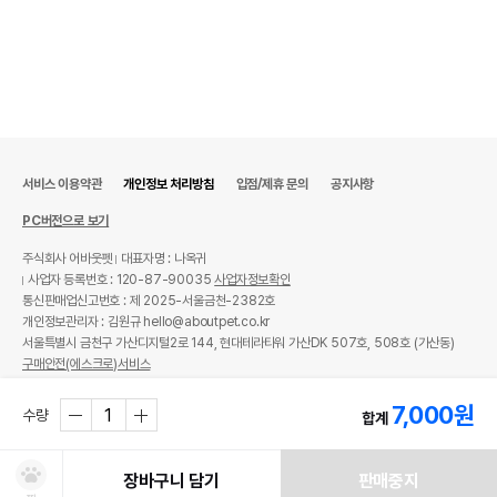
서비스 이용약관
개인정보 처리방침
입점/제휴 문의
공지사항
PC버전으로 보기
주식회사 어바웃펫
대표자명 : 나옥귀
사업자 등록번호 : 120-87-90035
사업자정보확인
통신판매업신고번호 : 제 2025-서울금천-2382호
개인정보관리자 : 김원규 hello@aboutpet.co.kr
서울특별시 금천구 가산디지털2로 144, 현대테라타워 가산DK 507호, 508호 (가산동)
구매안전(에스크로)서비스
© copyright (c) www.aboutpet.co.kr all rights reserved.
7,000
원
수량
합계
장바구니 담기
판매중지