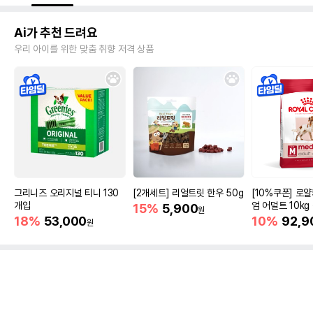
Ai가 추천 드려요
우리 아이를 위한 맞춤 취향 저격 상품
그리니즈 오리지널 티니 130
[2개세트] 리얼트릿 한우 50g
[10%쿠폰] 로
개입
엄 어덜트 10kg
15%
5,900
원
증진
18%
53,000
10%
92,9
원