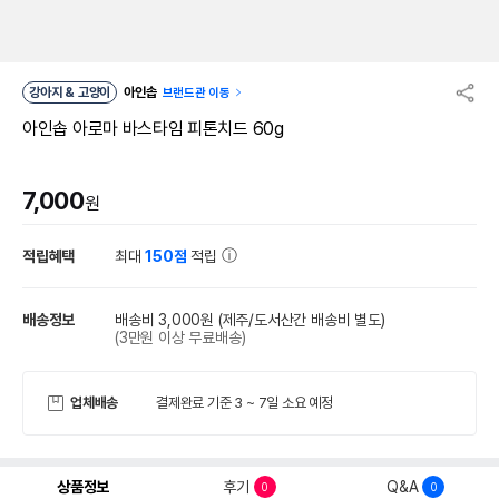
강아지 & 고양이
아인솝
브랜드관 이동
아인솝 아로마 바스타임 피톤치드 60g
7,000
원
적립혜택
최대
150점
적립
배송정보
배송비 3,000원
(제주/도서산간 배송비 별도)
(3만원 이상 무료배송)
업체배송
결제완료 기준 3 ~ 7일 소요 예정
상품정보
후기
Q&A
0
0