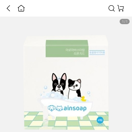
1
/
1