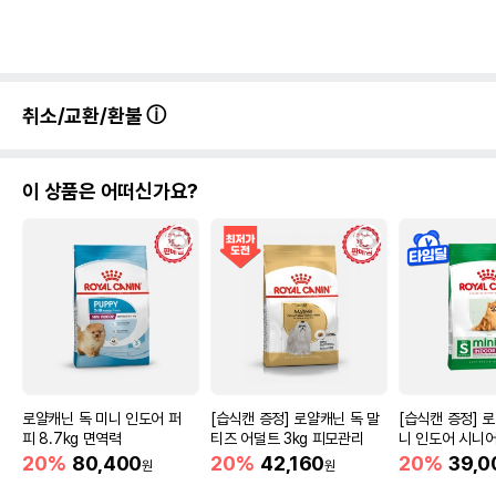
취소/교환/환불
이 상품은 어떠신가요?
로얄캐닌 독 미니 인도어 퍼
[습식캔 증정] 로얄캐닌 독 말
[습식캔 증정] 
피 8.7kg 면역력
티즈 어덜트 3kg 피모관리
니 인도어 시니어
움
20%
80,400
20%
42,160
20%
39,0
원
원