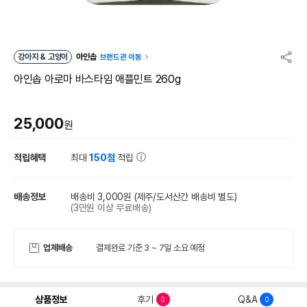
강아지 & 고양이
아인솝
브랜드관 이동
아인솝 아로마 바스타임 애플민트 260g
25,000
원
적립혜택
최대
150점
적립
배송정보
배송비 3,000원
(제주/도서산간 배송비 별도)
(3만원 이상 무료배송)
업체배송
결제완료 기준 3 ~ 7일 소요 예정
상품정보
후기
Q&A
0
0