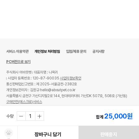
서비스 이용약관
개인정보 처리방침
입점/제휴 문의
공지사항
PC버전으로 보기
주식회사 어바웃펫
대표자명 : 나옥귀
사업자 등록번호 : 120-87-90035
사업자정보확인
통신판매업신고번호 : 제 2025-서울금천-2382호
개인정보관리자 : 김원규 hello@aboutpet.co.kr
서울특별시 금천구 가산디지털2로 144, 현대테라타워 가산DK 507호, 508호 (가산동)
구매안전(에스크로)서비스
© copyright (c) www.aboutpet.co.kr all rights reserved.
25,000
원
수량
합계
장바구니 담기
판매중지