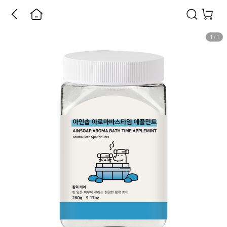
1
/
1