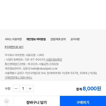
서비스 이용약관
개인정보 처리방침
입점/제휴 문의
공지사항
PC버전으로 보기
주식회사 어바웃펫
대표자명 : 나옥귀
사업자 등록번호 : 120-87-90035
사업자정보확인
통신판매업신고번호 : 제 2025-서울금천-2382호
개인정보관리자 : 김원규 hello@aboutpet.co.kr
서울특별시 금천구 가산디지털2로 144, 현대테라타워 가산DK 507호, 508호 (가산동)
구매안전(에스크로)서비스
© copyright (c) www.aboutpet.co.kr all rights reserved.
8,000
원
수량
합계
장바구니 담기
구매하기