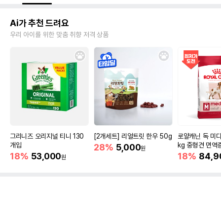
Ai가 추천 드려요
우리 아이를 위한 맞춤 취향 저격 상품
그리니즈 오리지널 티니 130
[2개세트] 리얼트릿 한우 50g
로얄캐닌 독 미디
개입
kg 중형견 면역
28%
5,000
원
18%
53,000
18%
84,9
원