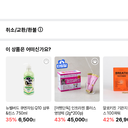
취소/교환/환불
이 상품은 어떠신가요?
뉴벨버드 큐엔자임 Q10 샴푸
[어펫단독] 인트라젠 플러스
알로키친 기관지
&린스 750ml
영양제 (2g*200p)
스 100파워
35%
6,500
43%
45,000
42%
26,9
원
원