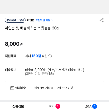
강아지 & 고양이
아인솝
브랜드관 이동
아인솝 펫 버블바스붐 스윗봉봉 60g
8,000
원
적립혜택
최대
150점
적립
배송정보
배송비 3,000원
(제주/도서산간 배송비 별도)
(3만원 이상 무료배송)
업체배송
결제완료 기준 3 ~ 7일 소요 예정
상품정보
후기
Q&A
0
0