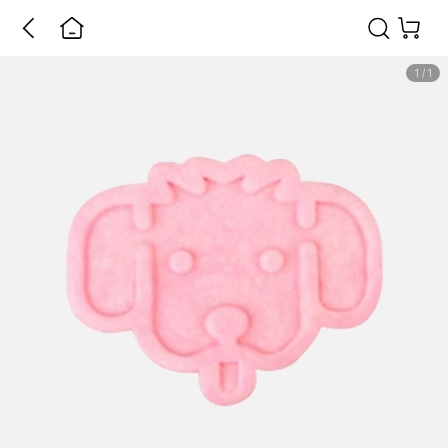
1
/
1