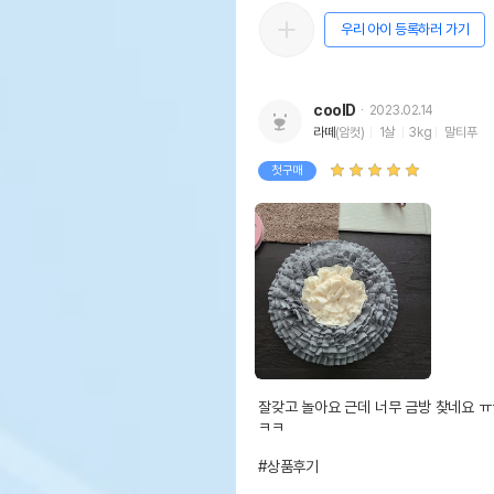
우리 아이 등록하러 가기
coolD
2023.02.14
라떼
(암컷)
1살
3kg
말티푸
첫구매
잘갖고 놀아요 근데 너무 금방 찾네요 ㅠ
ㅋㅋ

#상품후기