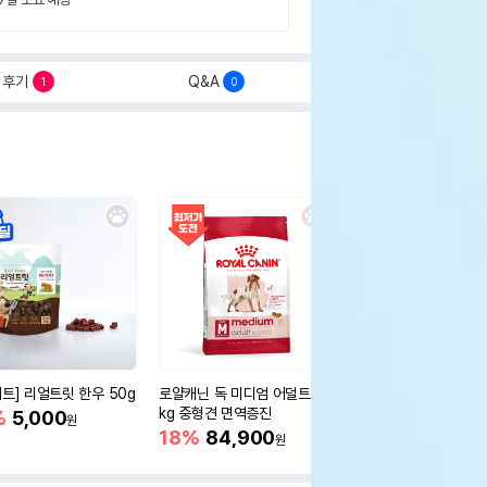
후기
Q&A
1
0
세트] 리얼트릿 한우 50g
로얄캐닌 독 미디엄 어덜트 10
오리젠 독 스몰브리드 4
kg 중형견 면역증진
%
5,000
15%
75,400
원
원
18%
84,900
원