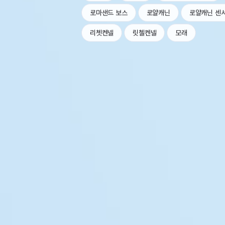
로마샌드 보스
로얄캐닌
로얄캐닌 센
리쳇켄넬
릿첼켄넬
모래