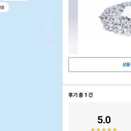
서블
상품
후기 총
1
건
5.0