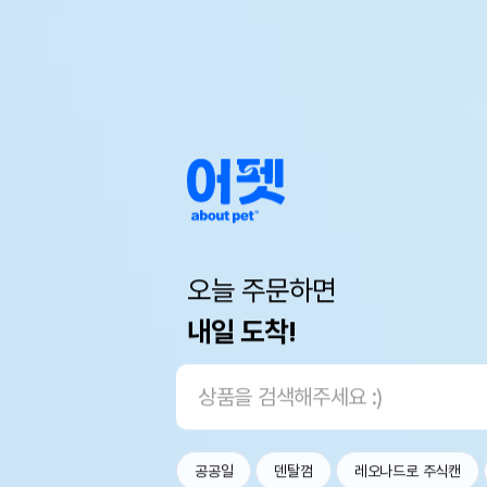
오늘 주문하면
내일 도착!
공공일
덴탈껌
레오나드로 주식캔