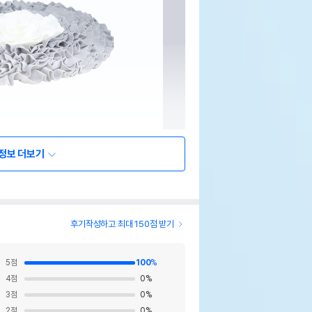
정보 더보기
후기작성하고 최대 150점 받기
5
점
100
%
4
점
0
%
3
점
0
%
2
점
0
%