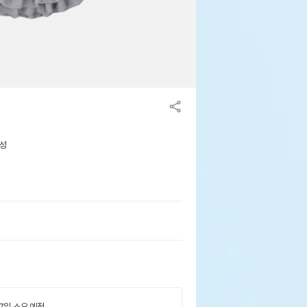
용성
 7일 소요 예정