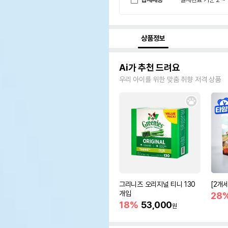
상품정보
Ai가 추천 드려요
우리 아이를 위한 맞춤 취향 저격 상품
그리니즈 오리지널 티니 130
[2개
개입
28
18%
53,000
원