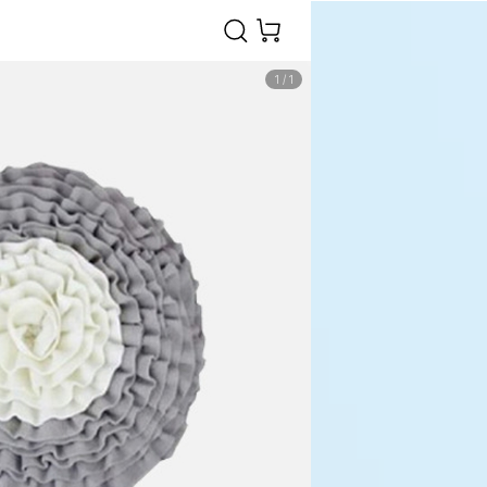
1
/
1