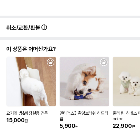
취소/교환/환불
이 상품은 어떠신가요?
요기펫 방&화장실용 견문
덴티맥스3 츄잉브러쉬 하드타
울리 린 하네스 
입
color
15,000
원
5,900
22,900
원
원