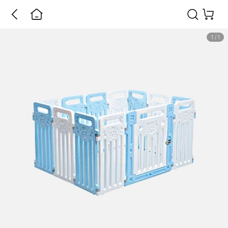
1
/
1