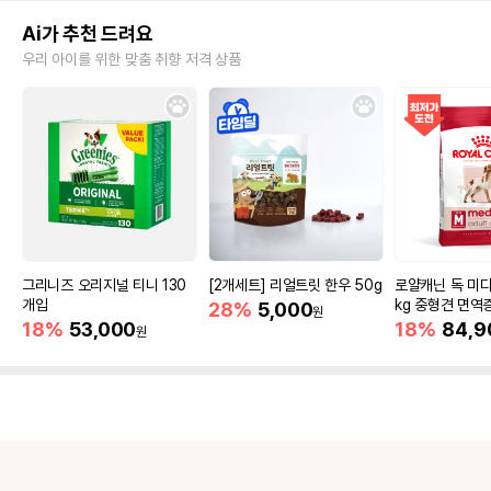
Ai가 추천 드려요
우리 아이를 위한 맞춤 취향 저격 상품
그리니즈 오리지널 티니 130
[2개세트] 리얼트릿 한우 50g
로얄캐닌 독 미디
개입
kg 중형견 면역
28%
5,000
원
18%
53,000
18%
84,9
원