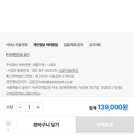
서비스 이용약관
개인정보 처리방침
입점/제휴 문의
공지사항
PC버전으로 보기
주식회사 어바웃펫
대표자명 : 나옥귀
사업자 등록번호 : 120-87-90035
사업자정보확인
통신판매업신고번호 : 제 2025-서울금천-2382호
개인정보관리자 : 김원규 hello@aboutpet.co.kr
서울특별시 금천구 가산디지털2로 144, 현대테라타워 가산DK 507호, 508호 (가산동)
구매안전(에스크로)서비스
© copyright (c) www.aboutpet.co.kr all rights reserved.
139,000
원
수량
합계
장바구니 담기
판매종료
찜