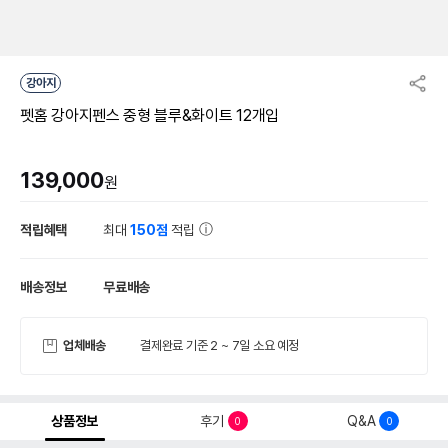
강아지
펫홈 강아지펜스 중형 블루&화이트 12개입
139,000
원
적립혜택
최대
150점
적립
배송정보
무료배송
업체배송
결제완료 기준 2 ~ 7일 소요 예정
상품정보
후기
Q&A
0
0