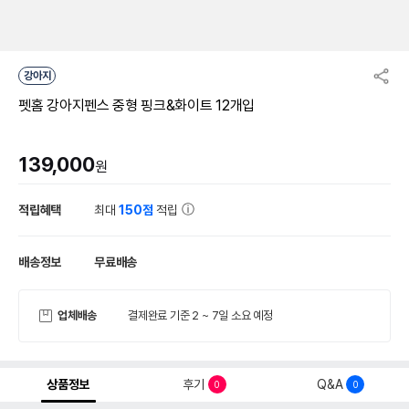
강아지
펫홈 강아지펜스 중형 핑크&화이트 12개입
139,000
원
적립혜택
최대
150점
적립
배송정보
무료배송
업체배송
결제완료 기준 2 ~ 7일 소요 예정
상품정보
후기
Q&A
0
0