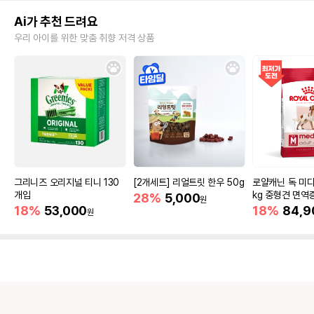
Ai가 추천 드려요
우리 아이를 위한 맞춤 취향 저격 상품
그리니즈 오리지널 티니 130
[2개세트] 리얼트릿 한우 50g
로얄캐닌 독 미디
개입
kg 중형견 면역
28%
5,000
원
18%
53,000
18%
84,9
원