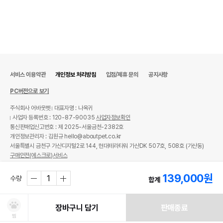
서비스 이용약관
개인정보 처리방침
입점/제휴 문의
공지사항
PC버전으로 보기
주식회사 어바웃펫
대표자명 : 나옥귀
사업자 등록번호 : 120-87-90035
사업자정보확인
통신판매업신고번호 : 제 2025-서울금천-2382호
개인정보관리자 : 김원규 hello@aboutpet.co.kr
서울특별시 금천구 가산디지털2로 144, 현대테라타워 가산DK 507호, 508호 (가산동)
구매안전(에스크로)서비스
© copyright (c) www.aboutpet.co.kr all rights reserved.
139,000
원
수량
합계
장바구니 담기
판매종료
찜