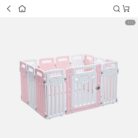
1
/
1