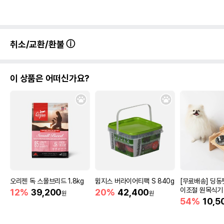
취소/교환/환불
이 상품은 어떠신가요?
오리젠 독 스몰브리드 1.8kg
윔지스 버라이어티팩 S 840g
[무료배송] 딩동
이조절 원목식기
12%
39,200
20%
42,400
원
원
54%
10,5