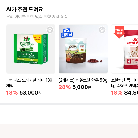
Ai가 추천 드려요
우리 아이를 위한 맞춤 취향 저격 상품
그리니즈 오리지널 티니 130
[2개세트] 리얼트릿 한우 50g
로얄캐닌 독 미디
개입
kg 중형견 면역
28%
5,000
원
18%
53,000
18%
84,9
원