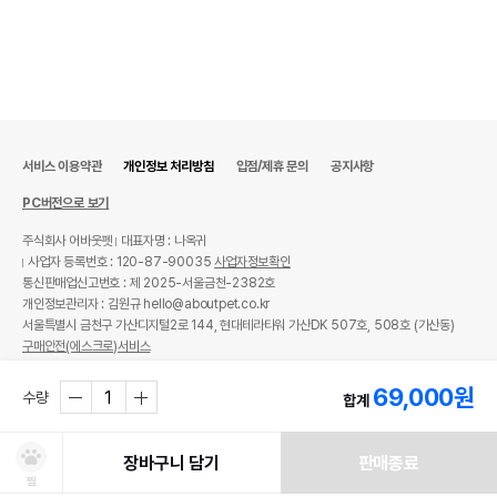
서비스 이용약관
개인정보 처리방침
입점/제휴 문의
공지사항
PC버전으로 보기
주식회사 어바웃펫
대표자명 : 나옥귀
사업자 등록번호 : 120-87-90035
사업자정보확인
통신판매업신고번호 : 제 2025-서울금천-2382호
개인정보관리자 : 김원규 hello@aboutpet.co.kr
서울특별시 금천구 가산디지털2로 144, 현대테라타워 가산DK 507호, 508호 (가산동)
구매안전(에스크로)서비스
© copyright (c) www.aboutpet.co.kr all rights reserved.
69,000
원
수량
합계
장바구니 담기
판매종료
찜