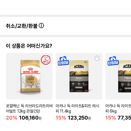
취소/교환/환불
이 상품은 어떠신가요?
로얄캐닌 독 라브라도리트리버
아카나 독 라이트&피트 레시
아카나 독 라이
어덜트 12kg 관절건강
피 11.4kg
피 6kg
20%
106,160
15%
123,250
15%
77,3
원
원