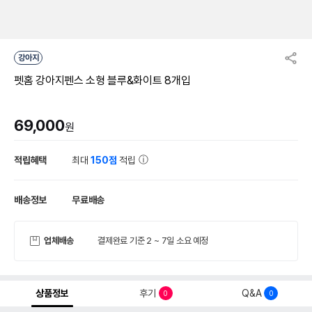
강아지
펫홈 강아지펜스 소형 블루&화이트 8개입
69,000
원
적립혜택
최대
150점
적립
배송정보
무료배송
업체배송
결제완료 기준 2 ~ 7일 소요 예정
상품정보
후기
Q&A
0
0