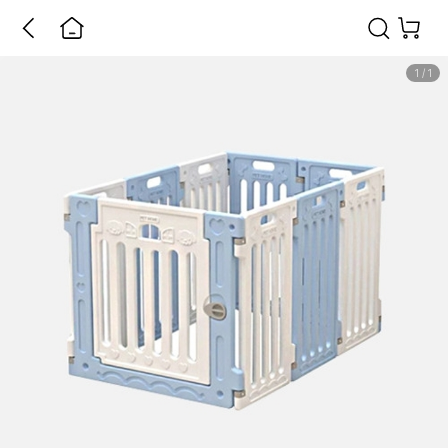
1
/
1