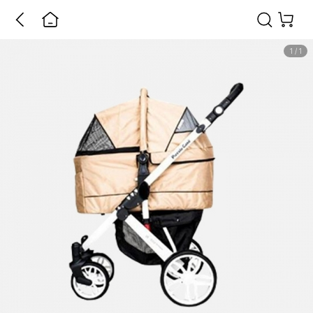
1
/
1