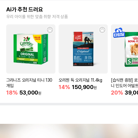
Ai가 추천 드려요
우리 아이를 위한 맞춤 취향 저격 상품
그리니즈 오리지널 티니 130
오리젠 독 오리지널 11.4kg
[습식캔 증정] 
개입
니 인도어 어덜트
14%
150,900
원
건강
18%
53,000
20%
39,0
원